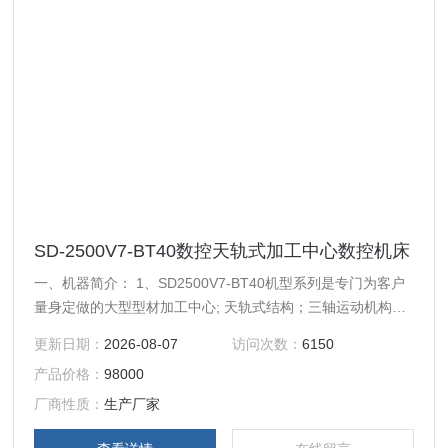
SD-2500V7-BT40数控天轨式加工中心数控机床
一、机器简介： 1、SD2500V7-BT40机型系列是专门为客户
量身定做的大型型材加工中心; 天轨式结构；三轴运动机构设
计在横梁顶部轻巧便捷也方便清理，Y轴机头前后移动，X轴
更新日期：
2026-08-07
访问次数：
6150
机头左右移动，Z轴主轴上下移动。 2、可另加第四旋转轴、
产品价格：
98000
侧铣头、探头功能。 3、特别适用于各类钢、铜、铝、压克
力、塑料等零件的精密雕铣、扩孔、钻孔、攻牙等加工。
厂商性质：
生产厂家