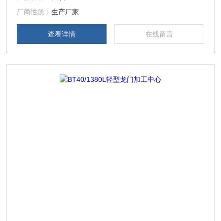
数控系统，X轴配直线电机和光珊尺，YZ轴配伺服电机，
厂商性质：
生产厂家
查看详情
在线留言