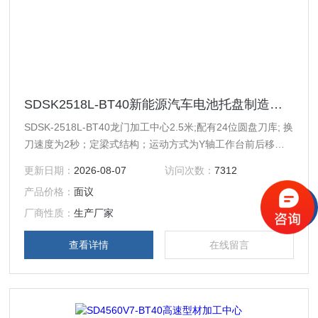
SDSK2518L-BT40新能源汽车电池托盘制造厂家
SDSK-2518L-BT40龙门加工中心2.5米;配有24位圆盘刀库; 换
刀速度为2秒；定梁式结构；运动方式为Y轴工作台前后移
动，X轴机头左右移动，Z轴上下移动。精雕机，铝型材加工
更新日期：
2026-08-07
访问次数：
7312
中心，龙门加工中心；适用加工领域：新能源汽车电池托盘，
产品价格：
面议
铝型材托盘，铝盖板，铝保护壳，各类铝型材产品深加工。
厂商性质：
生产厂家
查看详情
在线留言