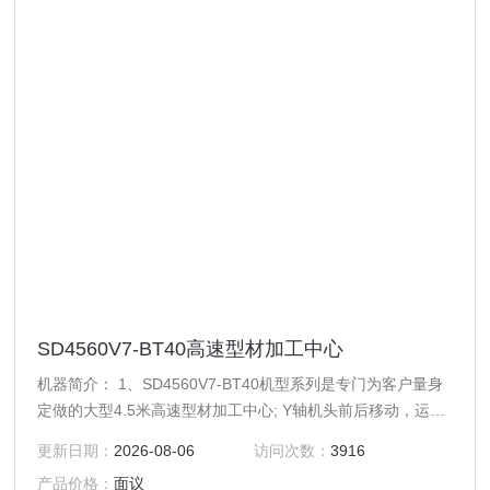
SD4560V7-BT40高速型材加工中心
机器简介： 1、SD4560V7-BT40机型系列是专门为客户量身
定做的大型4.5米高速型材加工中心; Y轴机头前后移动，运动
机构设计在横梁顶部轻巧便捷也方便清理，X轴机头左右移
更新日期：
2026-08-06
访问次数：
3916
动，Z轴主轴上下移动。 2、机身采用铸铁床身结构；配圣杰
产品价格：
面议
24位圆盘刀库；换刀速度为2秒，大大提高生产效率;采用深雕