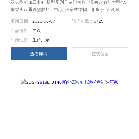
双头型材加工中心:机型系列是专门为客户量身定做的大型4.5
米双头双通道型材加工中心; 天车式结构；相当于2台机器同
用1套数控系统和1套床身；可同时加工2个不一样的工件也可
更新日期：
2026-08-07
访问次数：
6729
双头同时分段加工同一个工件、也可以同时加工2个同样的工
产品价格：
面议
件.
厂商性质：
生产厂家
查看详情
在线留言