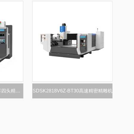
SDSK310-4Z-ISO20带刀库四头精雕机
SDSK2818V6Z-BT30高速精密精雕机