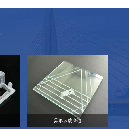
E
异形玻璃磨边