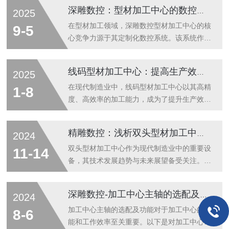
筑、轨道交通、电子等领域。其核心功能是实
深雕数控：型材加工中心的数控系统工作原理详解
2025
现线码型材的钻孔、铣槽、倒角、攻丝等一体
化加工，了解其工作原理与结构组成，是规范
在型材加工领域，深雕数控型材加工中心的核
9-5
操作、精准维护、提升加工质量的基础。深雕
心竞争力源于其定制化数控系统。该系统作为
数控线码型材加工中心的工作原理，本质是通
设备的“大脑与神经中枢”，通过多模块协同，
过数控系统的精准控制，驱动各运动部件协同
将加工需求转化为精准的机械动作，其工作原
线码型材加工中心：提高生产效率与质量的关键设备
2025
动作，完成型材的自动化加工。其核心逻辑
理可围绕“指令解析-数据处理-执行控制-反馈
为：操作人员通过数控系统输入加工程序(包
调节”的闭环流程展开，适配铝型材、钢型材
在现代制造业中，线码型材加工中心以其高精
1-8
含加工路径、切削参数等指令)，系统对程序
等不同材质的复杂加工场景。首先是指令接收
度、高效率的加工能力，成为了提升生产效率
进...
与解析环节。操作人员通过数控系统的人机交
与产品质量的关键设备。该设备不仅适用于建
互界面(HMI)输入加工参数，或导入
筑、汽车、电子、家具等多个行业，更在定制
精雕数控：浅析双头型材加工中心的技术发展趋势与展望
2024
CAD/CAM软件生成的G代码文件——这些代
化、小批量、多品种的生产模式下展现出特别
码包含型材的切割路径、钻孔位置、铣削深度
的优势。线码型材加工中心的核心竞争力在于
双头型材加工中心作为现代制造业中的重要设
11-14
等关键信息。系统的“指令解析模块”...
其数控技术的精准应用。通过先进的CNC控
备，其技术发展趋势与未来展望备受关注。本
制系统，设备能够实现微米级的加工精度，确
文将基于精雕数控技术，探讨双头型材加工中
保每个工件尺寸准确、形状一致。这种高精度
心的技术发展趋势及其未来应用前景。近年
深雕数控-加工中心主轴的选配及功能
2024
加工能力，不仅提升了产品的整体质量，还减
来，随着制造业的智能化、自动化发展，双头
少了后续的人工修正和二次加工，从而降低了
型材加工中心的技术也在不断进步。精雕数控
加工中心主轴的选配及功能对于加工中心的性
8-6
生产成本。在生产效率方面，线码型材加工
技术作为精密数控机床的核心技术之一，为双
能和工作效率至关重要。以下是对加工中心主