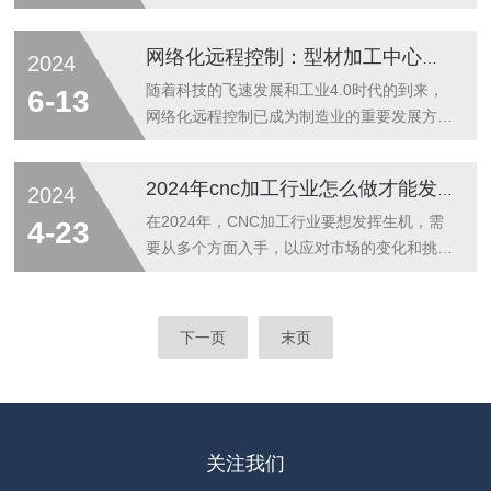
中...
头型材加工中心的高精度、高效率加工提供了
轴选配及功能的详细分析：一、加工中心主轴
有力支持。通过精雕数控系统，双头型材加工
的选配1.主轴类型选择加工中心常用的主轴有
网络化远程控制：型材加工中心的未来管理趋势
2024
中心能够实现复杂零件的精密加工，大大提高
三种类型：皮带式主轴、直连式主轴和电主
了产品的质量和可靠性。未来，双头型材加工
轴。皮带式主轴：用途广泛，转速一般不超过
随着科技的飞速发展和工业4.0时代的到来，
6-13
中心的技术发展趋势将更加注重智能化、多元
8000转，转速越大噪音越大。但刚性较强，
网络化远程控制已成为制造业的重要发展方
化...
适合重切削，因此被广泛用于大型加工中心。
向。型材加工中心作为现代制造业的核心设备
有些为了增加主轴的扭力，需要增加齿轮箱。
之一，其网络化远程控制的应用将极大地提升
2024年cnc加工行业怎么做才能发挥生机--深圳精雕
2024
直连式主轴：在高速加工中心和钻攻中心使用
生产管理的灵活性和效率，成为未来管理的重
较多，转速通常能达到12000转。转速和切削
要趋势。一、网络化远程控制的概念网络化远
在2024年，CNC加工行业要想发挥生机，需
4-23
力成反比，转速越大切削力越小，所以...
程控制是指通过网络技术实现对远程设备的监
要从多个方面入手，以应对市场的变化和挑
控、操作和管理。在型材加工中心的应用中，
战。以下是一些建议：首先，技术创新是关
网络化远程控制使得操作人员可以通过手机、
键。CNC加工行业应关注新兴技术的发展，
电脑等终端设备，远程对设备进行实时监控、
如人工智能、大数据、云计算等，并积极将这
下一页
末页
操作和控制，实现生产过程的自动化和智能
些技术应用于生产过程中。通过技术创新，提
化。二、网络化远程控制的优势1.提高生产
高CNC加工的智能化、自动化水平，特别是
管...
在工艺控制、自动换刀、自动加工等方面取得
突破，以满足市场对高精度、高效率加工的需
求。其次，注重产品定制化。随着市场细分的
关注我们
深入，不同行业对CNC加工的需求差异化越