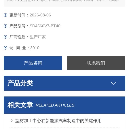
2、机身采用铸铁床身结构；配圣杰24位圆盘刀库；换刀速度为2
秒，大大提高生产效率;采用深雕数控系统，X轴配直线电机和光
更新时间：
2026-08-06
珊尺，YZ轴配伺服电机，
产品型号：
SD4560V7-BT40
厂商性质：
生产厂家
访 问 量：
3910
产品咨询
联系我们
产品分类
相关文章
RELATED ARTICLES
型材加工中心在新能源汽车制造中的关键作用