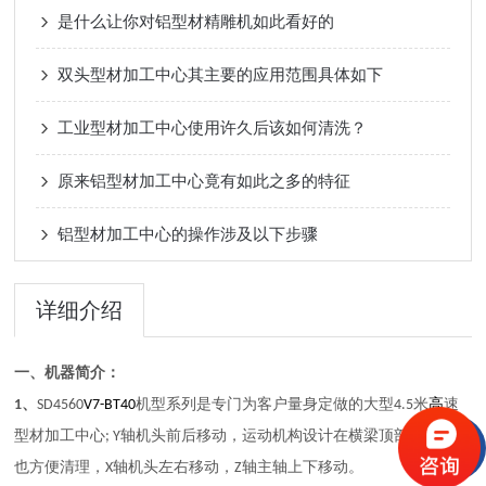
是什么让你对铝型材精雕机如此看好的
双头型材加工中心其主要的应用范围具体如下
工业型材加工中心使用许久后该如何清洗？
原来铝型材加工中心竟有如此之多的特征
铝型材加工中心的操作涉及以下步骤
详细介绍
一、
机器简介：
、
大型
米
1
SD
4560
V7-BT40
机型
系列
是专门为客户量身定做的
4.5
高
速
机头
，运动机构设计在横梁顶部轻巧便捷
型材加工中心
; Y轴
前后移动
也方便清理
移动
移动
，
X轴
机头
左右
，
Z轴
主轴上下
。