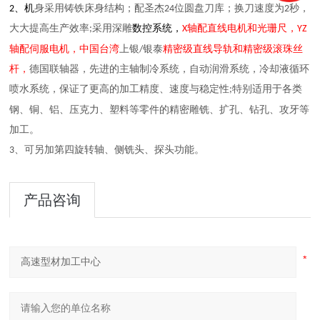
、
位圆盘
2
机
身采用
铸铁床身
结构
；配
圣杰
24
刀库；
换刀速度为
2秒，
大大提高生产效率;采用
深雕
数
控系统
，
X轴配直线电机和光珊尺，
YZ
和
轴配
伺服电机
，中国台湾
上银
/
银泰
精密
级直线导轨
精密
级滚珠丝
杆，
德国联轴器，先进的主轴制冷系统，自动润滑系统，冷却液
循环
喷
水
系统，保证了更高的加工精度、速度与稳定性
;特别适用
于
各类
等
钢、
铜、铝、压克力、塑料等零件的精密雕铣、
扩孔、
钻孔
、
攻牙
加工。
3、
可另加第四旋转轴、侧铣头、探头功能。
产品咨询