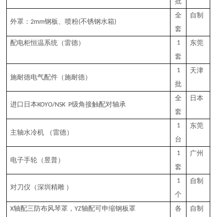
批
全
自制
外罩：
钢板、
喷粉
不锈钢水箱
2mm
(
)
套
配电柜恒温系统
（雷德）
1
东莞
套
1
天津
施耐德电气配件
（
施耐德
）
批
全
日本
进口
日本
级角接触配对轴承
KOYO/NSK
P
套
1
东莞
主轴
水
冷机
（雷德）
台
1
广州
电子手轮
（昱普）
套
1
自制
对刀仪
（深圳精雕
）
个
轴配
三防布风琴罩，
轴配可申缩钢板罩
各
自制
X
YZ