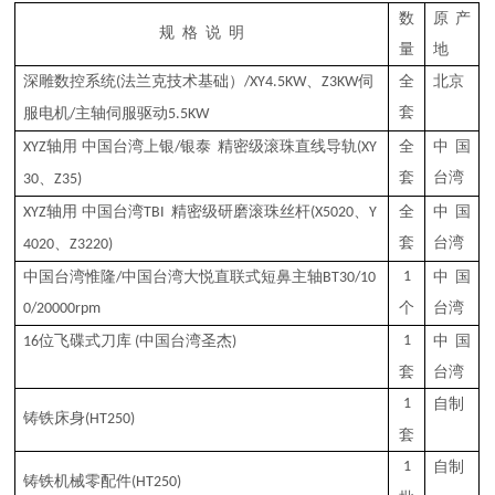
数
原产
规
格
说
明
量
地
深雕
数控系统
法兰克技术基础）
、
伺
全
北京
(
/XY4.5KW
Z3KW
套
服电机
主轴
伺服
驱动
/
5
.
5
KW
轴用 中国台湾上银
银泰
精密
级
滚
珠
直线导轨
全
中国
XYZ
/
(XY
套
台湾
、
30
Z35)
轴用 中国台湾
精密
级
研磨滚珠丝杆
、
全
中国
XYZ
TBI
(X5020
Y
套
台湾
、
4020
Z3220)
中国台湾惟隆
中国台湾大悦直联式短鼻主轴
1
中国
/
BT30/10
个
台湾
0
/
20
000rpm
位
飞碟
式
刀库
中国台湾圣杰
1
中国
16
(
)
套
台湾
1
自制
铸铁
床
身
(HT250)
套
1
自制
铸铁机械零配件
(HT250)