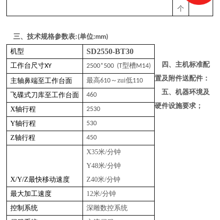
个
三、
技术规格参数表
:
单位
(
:mm)
SD2550-BT30
机型
四、
主机标准配
工作台尺寸
型槽
XY
2500*500 (T
M14)
置及附件送配件
：
最高
～zui低
主轴鼻端至工作台面
610
110
五、
机器环境及
飞碟式刀库至工作台面
460
硬件设施要求
；
X轴行程
2530
Y轴行程
530
Z轴行程
450
X35米/分钟
Y48米/分钟
X/Y/Z最快移动速度
Z40米/分钟
最大加工速度
12米/分钟
控制系统
深雕数控系统