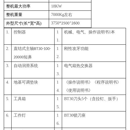
整机最大功率
18KW
整机重量
7000Kg左右
3750*
外型尺寸(长*宽*高)
2500*2600
1.
控制器
1
机械、电气、操作说明书
1本
1.
2.
直结式
主轴
1
刚性攻牙功能
BT30-100-
2.
短鼻
20000
3.
自动润滑系统
1
电气箱热交换器
3.
4.
地基
可调
垫块
1
《操作说明书》《程序说明书》
4.
《使用说明书》
5.
工具箱
1
BT
3
0刀头
5
个（含拉钉、扳手）
5.
6.
工作灯
1
BT
3
0锁刀座
6.