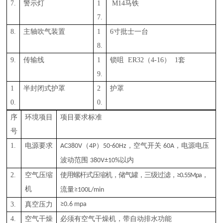
7.
警示灯
1
M1
4
马铁
7.
8.
主轴吹气装置
1
6寸批士一台
8.
9.
传输线
1
锁咀
ER32（4-16） 1套
9.
1
半封
闭式护罩
2
护罩
0.
0.
序
环境项目
项目要求标准
号
1.
电源要求
（
）
，空气开关
，电源电压
AC380V
4P
50-60Hz
60A
波动范围
以内
380V±10%
2.
空气压缩
使用螺杆式压缩机，储气罐，三级过滤，
，
≥0.55Mpa
机
流量
≥100L/min
3.
真空压力
≥0.6 mpa
4.
空气干燥
必须有空气干燥机，带自动排水功能