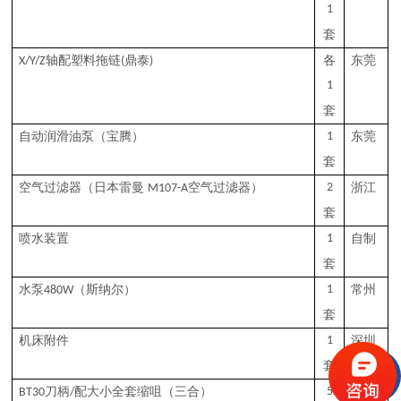
1
套
轴配塑料拖链
鼎泰
各
东莞
X/Y/Z
(
)
1
套
自动润滑油泵
（宝腾）
1
东莞
套
空气过滤器
（日本雷曼
空气过滤器）
2
浙江
M107-A
套
喷水装置
1
自制
套
水泵
（斯纳尔）
1
常州
480W
套
机床附件
1
深圳
套
刀柄
配大小全套缩咀
（三合）
5
深圳
B
T30
/