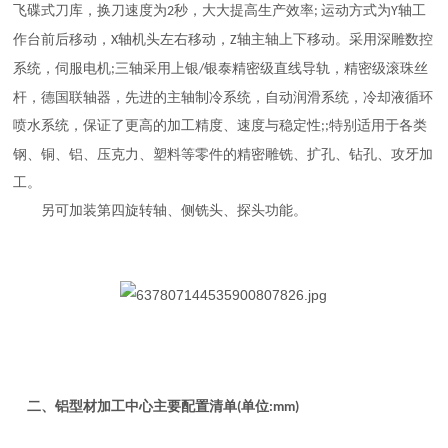
飞碟
式
刀库，换刀速度为
秒，大大提高生产效率
运动方式为
轴工
2
;
Y
作台前后移动，
轴
机头
左右移动，
轴
主轴
上下移动。采用
深雕
数
控
X
Z
系统
，
伺服电机
三轴采用
上银
银泰
精密
级直线导轨，
精密
级滚珠丝
;
/
杆，德国联轴器，先进的主轴制冷系统，自动润滑系统，冷却液
循环
喷
水
系统，保证了更高的加工精度、速度与稳定性
特别适用于各类
;;
钢、
铜、铝、压克力、塑料等零件的精密雕铣、
扩孔、
钻孔
、
攻牙加
工。
另可加装第四旋转轴、侧铣头、探头功能。
二、
铝型材加工中心
主要配置清单
单位
(
:mm)