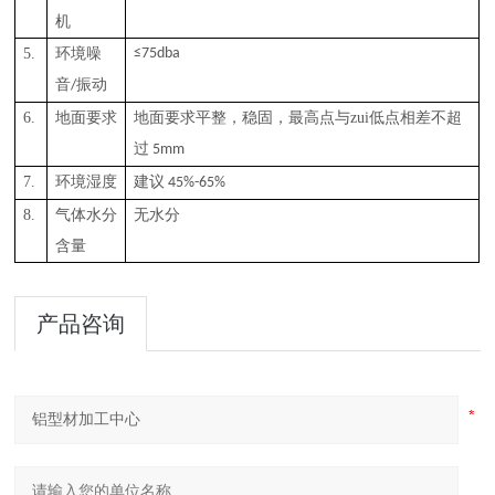
机
5.
环境噪
≤75dba
音
振动
/
6.
地面要求
地面要求平整，稳固，最高点与zui低
点相差不超
过
5mm
7.
环境湿度
建议
45%-65%
8.
气体水分
无水分
含量
产品咨询