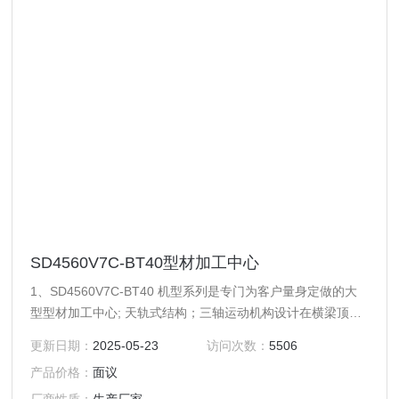
SD4560V7C-BT40型材加工中心
1、SD4560V7C-BT40 机型系列是专门为客户量身定做的大
型型材加工中心; 天轨式结构；三轴运动机构设计在横梁顶部
轻巧便捷也方便清理，Y轴机头前后移动，X轴机头左右移
更新日期：
2025-05-23
访问次数：
5506
动，Z轴主轴上下移动。 2、可另加第四旋转轴、侧铣头、探
产品价格：
面议
头功能。 3、特别适用于各类钢、铜、铝、压克力、塑料等零
件的精密雕铣、扩孔、钻孔、攻牙等加工。