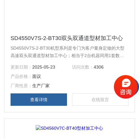
SD4550V7S-2-BT30双头双通道型材加工中心
SD4550V7S-2-BT30机型系列是专门为客户量身定做的大型
高速双头双通道型材加工中心；相当于2台机器同用1套数控
系统和1套床身；双头可同时加工2个不一样的工件也可双头
更新日期：
2025-05-23
访问次数：
4306
同时加工一样的工件；Y1Y2轴可同时前后运动也可单独前后
产品价格：
面议
运动，X1X2轴机头可同时左右运动也可单独左右运动，Z1Z2
轴主轴可同时上下运动也可单独上下运动；加工超长工件时可
厂商性质：
生产厂家
前后工件错开位置同时加工，实现一台两用的功能。
查看详情
在线留言