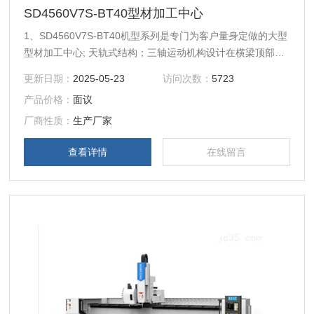
SD4560V7S-BT40型材加工中心
1、SD4560V7S-BT40机型系列是专门为客户量身定做的大型
型材加工中心; 天轨式结构；三轴运动机构设计在横梁顶部轻
巧便捷也方便清理，Y轴机头前后移动，X轴机头左右移动，Z
更新日期：
2025-05-23
访问次数：
5723
轴主轴上下移动。 2、可另加第四旋转轴、侧铣头、探头功
产品价格：
面议
能。 3、特别适用于各类钢、铜、铝、压克力、塑料等零件的
精密雕铣、扩孔、钻孔、攻牙等加工。
厂商性质：
生产厂家
查看详情
在线留言