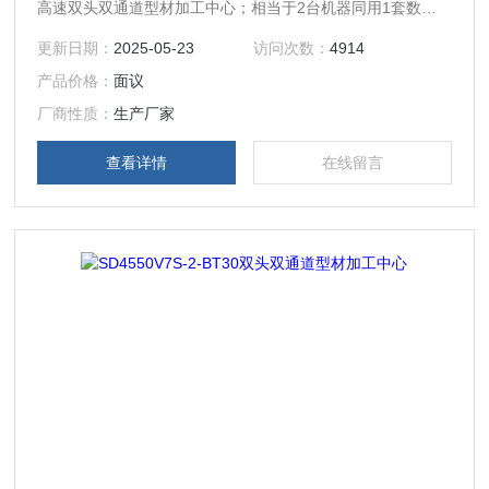
高速双头双通道型材加工中心；相当于2台机器同用1套数控
系统和1套床身；可同时加工2个不一样的工件也可双头同时
更新日期：
2025-05-23
访问次数：
4914
分段加工同一个工件；2Y轴机头前后移动，可同时前后移动
产品价格：
面议
也可单独前后移动，2X轴机头可同时左右移动也可单独左右
移动，2Z轴主轴可同时上下移动也可单独上下移动。加工批
厂商性质：
生产厂家
量产品时可使用双头同时加工产品，也可以把X1轴移至机床
查看详情
在线留言
左侧单独用