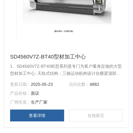
SD4560V7Z-BT40型材加工中心
1、SD4560V7Z-BT40机型系列是专门为客户量身定做的大型
型材加工中心; 天轨式结构；三轴运动机构设计在横梁顶部轻
巧便捷也方便清理，Y轴机头前后移动，X轴机头左右移动，Z
更新日期：
2025-05-23
访问次数：
4882
轴主轴上下移动。 2、可另加第四旋转轴、侧铣头、探头功
产品价格：
面议
能。 3、特别适用于各类钢、铜、铝、压克力、塑料等零件的
精密雕铣、扩孔、钻孔、攻牙等加工。
厂商性质：
生产厂家
查看详情
在线留言