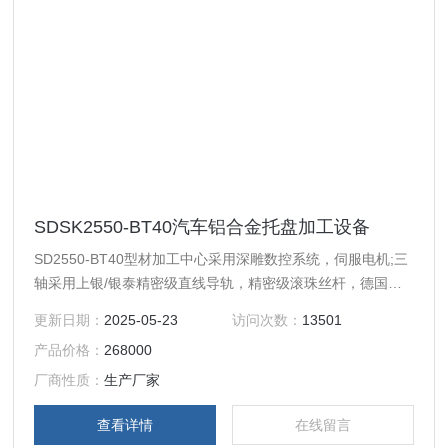
SDSK2550-BT40汽车铝合金托盘加工设备
SD2550-BT40型材加工中心采用深雕数控系统，伺服电机;三
轴采用上银/银泰精密级直线导轨，精密级滚珠丝杆，德国联
轴器，先进的主轴制冷系统，自动润滑系统，冷却液循环喷水
更新日期：
2025-05-23
访问次数：
13501
系统，保证了更高的加工精度、速度与稳定性;;特别适用于各
产品价格：
268000
类钢、铜、铝、压克力、塑料等零件的精密雕铣、扩孔、钻
孔、攻牙加工。
厂商性质：
生产厂家
查看详情
在线留言