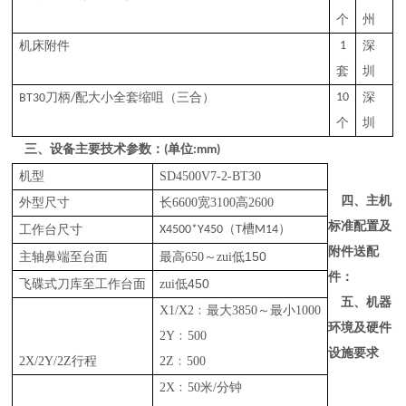
个
州
机床附件
1
深
套
圳
刀柄
配大小全套缩咀
（三合）
10
深
B
T30
/
个
圳
三、设备主要技术参数：
单位
(
:mm)
机型
SD4500V7-2-BT30
四、
主机
外型尺寸
长
6600
宽
3100
高
2600
标准配置及
（
槽
）
工作台尺寸
X4500*Y450
T
M14
附件送配
150
主轴鼻端至台面
最高
650～zui低
件
：
450
飞碟
式
刀库
至
工作
台面
zui低
五、
机器
X1/X2﹕最大385
0～
最小
1000
环境及硬件
2Y﹕50
0
设施要求
2
X/
2
Y/
2
Z行程
2Z﹕50
0
2X﹕50米/分钟