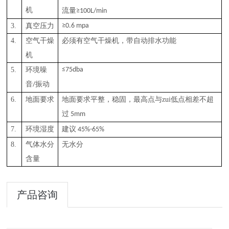
机
流量
≥100L/min
3.
真空压力
≥0.6 mpa
4.
空气干燥
必须有空气干燥机，带自动排水功能
机
5.
环境噪
≤75dba
音
振动
/
6.
地面要求
地面要求平整，稳固，最高点与zui低
点相差不超
过
5mm
7.
环境湿度
建议
45%-65%
8.
气体水分
无水分
含量
产品咨询