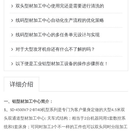
双头型材加工中心使用完还是需要进行清洗的
线码型材加工中心自动化生产流程的优化策略
线码型材加工中心的多任务单元设计与实现
对于大型攻牙机你还有什么不了解的吗？
以下便是工业铝型材加工设备的操作步骤所在！
详细介绍
一、
铝型材加工中心
简介：
、
机型
系列
是专门为客户量身定做的
大型
米
双
1
SD
-4500
V7-2-BT40
4.5
头
双通道
型材加工中心
天车式结构；
相当于
台机器同用
套
数
控系
;
2
1
统
和
套床身；可同时加工
个不一样的工件
也可以双头同时分段加工
1
2