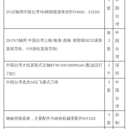
2
中
套
国
轴用中国台湾
精密
级滚珠丝杆
，
2
Y/
2
Z
TBI
(Y4020
Z3220)
台
湾
各
中
轴用
中国台湾上银
银泰
鼎翰
精密
级
滚
珠
2
X
/2
Y
/2
/
/
(XZ35
2
国
直线导轨
、
滚柱
直线导轨
套
台
Y35
)
湾
中国台湾大悦直联式主轴
配油压打
2
深
BT30/100
/
20
000rpm
(
个
圳
刀缸
)
中国台湾圣杰
位飞碟
式
刀库
2
中
16
套
国
台
湾
1
自
钢板焊接
底座
，主要配件为
铸铁机械零配件
(HT250)
套
制