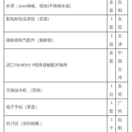
全
自
外罩：
钢板、
喷粉
不锈钢水箱
2mm
(
)
套
制
配电柜恒温系统
（雷德）
1
东
套
莞
1
天
施耐德电气配件
（
施耐德
）
批
津
全
中
套
国
进口
级角接触配对轴承
TBI/KOYO
P
台
湾
1
东
主轴
油
冷机
（雷德）
台
莞
1
广
电子手轮
（昱普）
套
州
1
自
对刀仪
（深圳精雕
）
个
制