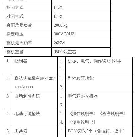
换刀方式
自动
对刀方式
自动
台面承受负荷
200
0Kg
额定电压
38
0V/50HZ
整机最大功率
26
KW
整机重量
950
0Kg左右
1.
控制器
1
机械、电气、操作说明书
1本
1.
2.
直结式
短鼻
主轴
1
刚性攻牙功能
BT
3
0/
2.
1
0
0
/20
000
3.
自动润滑系统
1
电气箱热交换器
3.
4.
地基
可调
垫块
1
《操作说明书》《程序说明书》
4.
《使用说明书》
5.
工具箱
1
BT
3
0刀头
5
个（含拉钉、扳手）