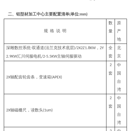
二
、
铝型材加工中心
主要配置清单
单位
(
:mm)
数
原
规
格
说
明
量
产
地
深雕
数控系统
双通道
法兰克技术底层
，
全
北
-
(
)
/2X2Z
1.8
KW
2Y
套
京
汇川
伺服电机
主轴
伺服驱动
2.9KW
/2-5.5KW
2
中
套
国
轴配齿轮齿条，变速箱
2X
(APEX)
台
湾
2
中
套
国
轴磁栅尺
，读数头
2X
(1um)
台
湾