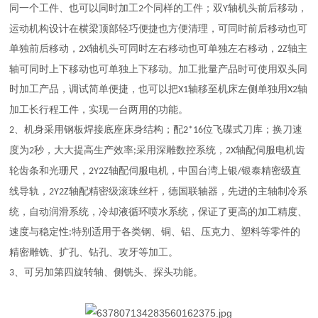
同一个工件、也可以同时加工
个同样的工件；
双
轴
机头
前后移动
，
2
Y
运动机构设计在横梁顶部轻巧便捷也方便清理，可同时
前后移动
也可
单独
前后移动，
轴
机头可同时
左右移动
也可单独
左右
移动
，
轴
主
2
X
2
Z
轴可同时上下
移动
也可单独
上下
移动
。加工
批量产品时可使用双头同
时加工产品，调试简单便捷，也可以把
轴移至机床左侧单独用
轴
X1
X2
加工长行程工件，实现一台两用的功能。
、
机
身采用钢板焊接底座
床身
结构
；
配
位飞碟式
刀库
；
换刀速
2
2*16
度为
秒，大大提高生产效率
采用
深雕
数
控系统
，
轴配伺服电机齿
2
;
2X
轮齿条和光珊尺，
轴配
伺服电机
，中国台湾
上银
银泰
精密
级直
2Y2Z
/
线导轨，
轴配
精密
级滚珠丝杆，
德
国联轴器，先进的主轴制冷系
2Y2Z
统，自动润滑系统，冷却液
循环
喷
水
系统，保证了更高的加工精度、
速度与稳定性
特别适用
于
各类
钢、
铜、铝、压克力、塑料等零件的
;
精密雕铣、
扩孔、
钻孔
、
攻牙
等
加工。
、
可另加第四旋转轴、侧铣头、探头功能。
3