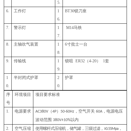
5.
6.
工作灯
1
BT
3
0锁刀座
6.
7.
警示灯
1
M1
4
马铁
7.
8.
主轴吹气装置
1
6寸批士一台
8.
9.
传输线
1
锁咀
ER32（4-
20
）
1套
9.
1
半封
闭式护罩
2
护罩
0.
0.
序
环境项目
项目要求标准
号
1.
电源要求
（
）
，空气开关
，电源电压
AC380V
4P
50-60Hz
60A
波动范围
以内
380V±10%
2.
空气压缩
使用螺杆式压缩机，储气罐，三级过滤，
，
≥0.55Mpa