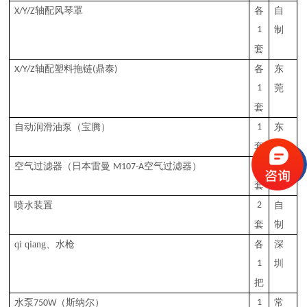
轴配风琴罩
各
自
X
/Y/Z
1
制
套
轴配塑料拖链
鼎泰
各
东
X/Y/Z
(
)
1
莞
套
自动润滑油泵
（宝腾）
1
东
套
莞
空气过滤器
（日本雷曼
空气过滤器）
2
浙
M107-A
套
江
喷水装置
2
自
套
制
qi qiang、
水枪
各
深
1
圳
把
水泵
（斯纳尔）
1
常
750W