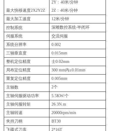
2Y﹕40米/分钟
最大快移速度
2X2Y2Z
2Z﹕40米/分钟
最大加工速度
12
米
/分钟
深雕
数控系统
半闭环
控制系统
-
伺服系统
交流伺服
系统分辨率
0.00
2
三轴垂直度
0.015mm
整机定位精度
士
0.0
2
mm
局布定位精度
300 mm内
±
0.01mm
重复定位精度
0.00
5
mm
2个
主轴数
主轴伺服
驱动
功率
5.5KW
/个
主轴伺服转矩
26.3N.m
主轴转速
20
000rpm/min
夹持刀柄
BT3
0
飞碟式
刀库
2*16T