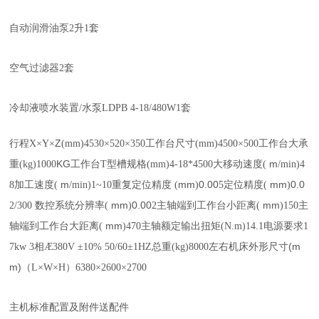
自动润滑油泵
2
升
1
套
空气过滤器
2
套
冷却液喷水装置
/
水
泵
LDPB 4-18/480W
1套
Z
行程X×Y×
(mm)
453
0
×
520
×
35
0
工作台尺寸(mm)
45
00
×500
工作台大承
KG
m
重(kg)
100
0
工作台T型槽规格(mm)
4
-18*
4500
大移动速度(
/min)
4
m
mm
0.00
mm
0.0
8
加工速度(
/min)
1~10
重复定位精度
(
)
5
定位精度(
)
mm
0.00
mm
2
/300
数控系统分辨率(
)
2
主轴端到工作台小距离(
)
1
5
0
主
mm
轴端到工作台大距离(
)
470
主轴
额定输出扭矩
(
N.m
)
14.1
电源要求
1
(m
7
kw 3相Æ380V ±10% 50/60±1HZ
总重(kg)
80
0
0
左右
机床外形尺寸
m)
（L×W×H）
6380
×
2
60
0
×
2
70
0
主机标准配置及附件送配件