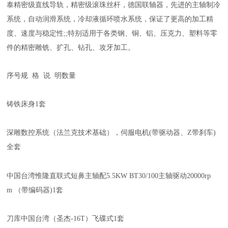
泰精密级直线导轨，精密级滚珠丝杆，德国联轴器，先进的主轴制冷
系统，自动润滑系统，冷却液循环喷水系统，保证了更高的加工精
度、速度与稳定性;;特别适用于各类钢、铜、铝、压克力、塑料等零
件的精密雕铣、扩孔、钻孔、攻牙加工。
序号
规 格 说 明
数量
铸铁床身
1
套
深雕
数
控系统
（法兰克技术基础）
，
伺服电机
(
带
驱动
器
、
Z
带刹车
)
全
套
中国台湾惟隆直联式短鼻主轴
配
5
.
5
KW
BT30/100
主轴驱动
20
000rp
m
（
带编码器
)
1
套
刀库
中国台湾（圣杰
-
16
T）飞碟式
1
套