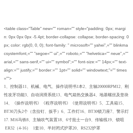
<table class="Table" new="" roman="" style="padding: 0px; margi
n: 0px 0px 0px -5.4pt; border-collapse: collapse; border-spacing: 0
px; color: rgb(0, 0, 0); font-family: " microsoft="" yahei",="" blinkma
csystemfont,="" "segoe="" ui",="" roboto,="" "helvetica="" neue",=""
arial,="" sans-serif,="" ui="" symbol";="" font-size:="" 14px;="" text-
align:="" justify;="" border:="" 1pt="" solid="" windowtext;"="" times
="">
1、控制器
1
1
、机械、电气、操作说明书1本
2、主轴
20
000RPM
1
2
、刚
性攻牙功能
3、自动润滑系统
1
3
、电气箱热交换器
4、地基螺丝及垫块
1
4
、《操作说明书》《程序说明书》《使用说明书》
5、工具箱
1
5
、
BT
3
0刀头
2
个（含拉钉、扳手）
6、工作灯
1
6
、BT
3
0锁刀座
7、警示灯
1
7
. M16马铁
8、主轴吹气装置
1
8
、6寸批士一台
9、传输线
19
、锁咀
ER32（4-16） 1套
1
0
、
半封
闭式护罩
20
、RS232护罩