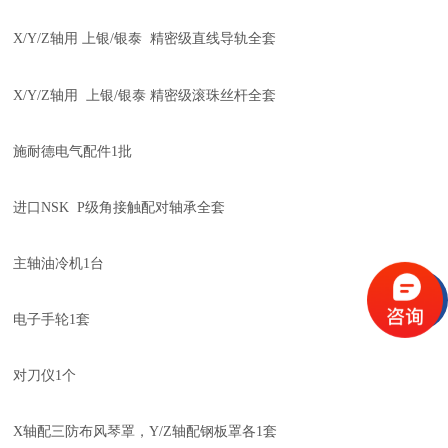
X/Y/Z
轴用 上银
/
银泰
精密
级直线导轨
全
套
X/Y/Z
轴用 上银
/
银泰
精密
级滚珠丝杆
全
套
施耐德电气配件
1
批
进口
NSK P
级角接触配对轴承
全
套
主轴
油
冷机
1
台
电子手轮
1
套
对刀仪
1
个
X
轴配三防布风琴罩
，
Y/Z
轴配钢板罩
各
1
套