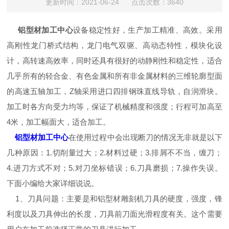
更新时间：2021-06-24 点击次数：3640
铝型材加工中心
设备稳定性好，生产加工精准、高效。采用
高刚性龙门桥式结构，龙门电气双驱、高动态特性，模块化设
计，高转速高效率，同时还具有很好的动静刚性和稳定性，适合
几乎所有的轻合金、有色金属和所有非金属材料的三维轮廓型面
的高速五轴加工，Z轴采用进口四排钢珠直线导轨，自润滑块。
加工时各方向受力均等，保证了机械精度和强度；行程可加高至
4米，加工幅面大，适合加工。
铝型材加工中心
在使用过程中会出现断刀的情况无非就是以下
几种原因：1.切削量过大；2.材料过硬；3.排屑不不当，缠刀；
4.进刀方式不对；5.对刀坐标错误；6.刀具磨损；7.操作失误。
下面小编给大家详细说说。
1、刀具问题：主要是和铝型材雕刻机刀具的硬度，强度，锋
利度以及刀具伸出的长度，刀具前刀面光滑程度有关。这个需要