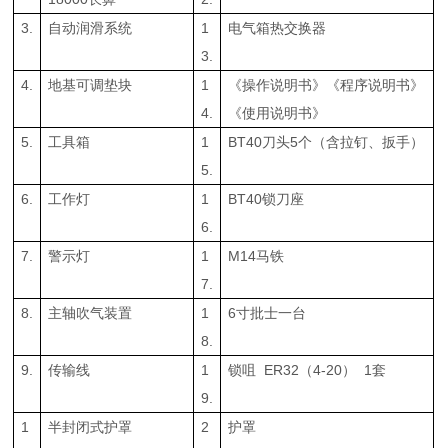
3.
自动润滑系统
1
电气箱热交换器
3.
4.
地基可调垫块
1
《操作说明书》《程序说明书》
4.
《使用说明书》
5.
工具箱
1
BT40刀头5个（含拉钉、扳手）
5.
6.
工作灯
1
BT40锁刀座
6.
7.
警示灯
1
M14马铁
7.
8.
主轴吹气装置
1
6寸批士一台
8.
9.
传输线
1
锁咀 ER32（4-20） 1套
9.
1
半封闭式护罩
2
护罩