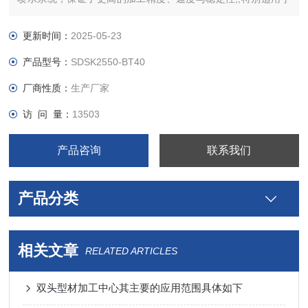
各类钢、铜、铝、压克力、塑料等零件的精密雕铣、扩孔、钻
孔、攻牙加工。
更新时间：
2025-05-23
产品型号：
SDSK2550-BT40
厂商性质：
生产厂家
访 问 量：
13503
产品咨询
联系我们
产品分类
相关文章
RELATED ARTICLES
双头型材加工中心其主要的应用范围具体如下