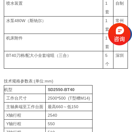
喷水装置
1
自制
套
水泵480W（斯纳尔）
1
常州
套
机床附件
1
深圳
套
BT40刀柄/配大小全套缩咀（三合）
5
深圳
个
技术规格参数表:(单位:mm)
机型
SD2550-BT40
工作台尺寸
2500*500 (T型槽M14)
主轴鼻端至工作台面
最高660～低150
X轴行程
2540
Y轴行程
550