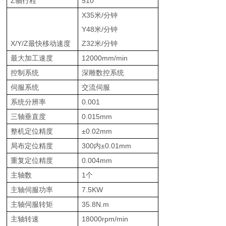
Z轴行程
510
X35米/分钟
Y48米/分钟
X/Y/Z最快移动速度
Z32米/分钟
最大加工速度
12000mm/min
控制系统
深雕数控系统
伺服系统
交流伺服
系统分辨率
0.001
三轴垂直度
0.015mm
整机定位精度
±0.02mm
局布定位精度
300内±0.01mm
重复定位精度
0.004mm
主轴数
1个
主轴伺服功率
7.5KW
主轴伺服转矩
35.8N.m
主轴转速
18000rpm/min