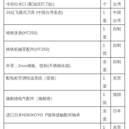
冷却出水口 (配油压打刀缸)
个
台湾
16位飞碟式刀库
(中国台湾圣杰)
1
中国
套
台湾
1
自制
铸铁床身(HT250)
套
1
自制
铸铁机械零配件(HT250)
批
全
自制
外罩：2mm钢板、喷粉(不锈钢水箱)
套
配电柜空调恒温系统（雷德）
1
东莞
套
1
德国
施耐德电气配件（施耐德）
批
全
日本
进口日本NSK/KOYO P级角接触配对轴承
套
1
东莞