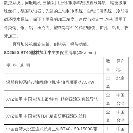
数控系统，伺服电机;三轴采用上银/银泰精密级直线导轨，精密级滚
珠丝杆，德国联轴器，先进的主轴制冷系统，自动润滑系统，冷却液
循环喷水系统，保证了更高的加工精度、速度与稳定性;;特别适用于
各类钢、铜、铝、压克力、塑料等零件的精密雕铣、扩孔、钻孔、攻
牙加工。
另可加装第四旋转轴、侧铣头、探头功能。
SD2550-BT40型材加工中
主要配置清单(单位:mm)
数
原产
规 格 说 明
量
地
全
北京
深雕数控系统/3轴伺服电机/主轴伺服驱动7.5KW
套
全
中国
XYZ轴用 中国台湾上银/银泰 精密级滚珠直线导轨
套
台湾
全
中国
XYZ轴用 中国台湾TBI 精密研磨级滚珠丝杆
套
台湾
中国台湾大悦直连式长鼻主轴BT40-150-15000/带
1
中国