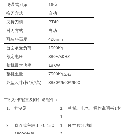
飞碟式刀库
16位
换刀方式
自动
夹持刀柄
BT40
对刀方式
自动
可装料高度
420mm
台面承受负荷
1500Kg
额定电压
380V/50HZ
整机最大功率
18KW
整机重量
7500Kg左右
外型尺寸(长*宽*高)
3850*2500*2900
主机标准配置及附件送配件：
1.
控制器
1
机械、电气、操作说明书1本
1.
2.
直连式主轴BT40-150-
1
刚性攻牙功能
18000长鼻
2.