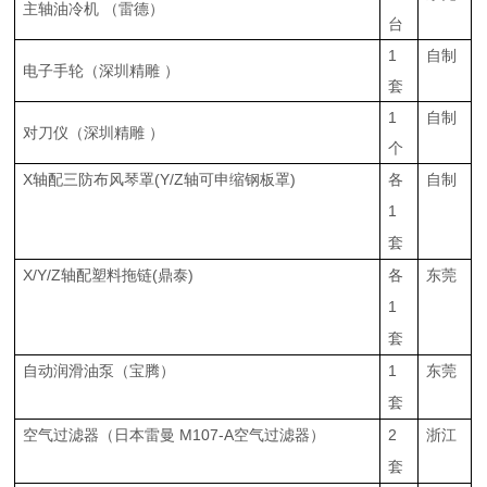
主轴油冷机 （雷德）
台
1
自制
电子手轮（深圳精雕 ）
套
1
自制
对刀仪（深圳精雕 ）
个
X轴配三防布风琴罩(Y/Z轴可申缩钢板罩)
各
自制
1
套
X/Y/Z轴配塑料拖链(鼎泰)
各
东莞
1
套
自动润滑油泵（宝腾）
1
东莞
套
空气过滤器（日本雷曼 M107-A空气过滤器）
2
浙江
套