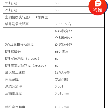
Y轴行程
530
Z轴行程
500
主轴摇摆头转至±90·X轴两主
轴鼻端最大距离
2500 左右
X35米/分钟
Y48米/分钟
X/Y/Z最快移动速度
Z48米/分钟
B轴摇摆头
±90·旋角
B轴定位精度（arcsec）
±8
B轴重复定位精度（arcsec）
±5
最大加工速度
12米/分钟
伺服系统
交流伺服
系统分辨率
0.001
三轴垂直度
0.015mm
整机定位精度
±0.02mm