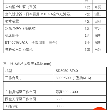
自动润滑油泵（宝腾）
1套
东莞
空气过滤器（日本雷曼 M107-A空气过滤器）
2套
浙江
喷水装置
1套
自制
水泵750W（斯纳尔）
1套
常州
机床附件
1套
深圳
BT40刀柄/配大小全套缩咀（三合）
5个
深圳
链板式自动排渣机
1套
自制
三、技术规格参数表:(单位:mm)
机型
SD3050-BT40
工作台尺寸
3000*500 (T型槽M16)
主轴鼻端至工作台面
最高800～300
圆盘刀库至工作台面
650
X轴行程
3030