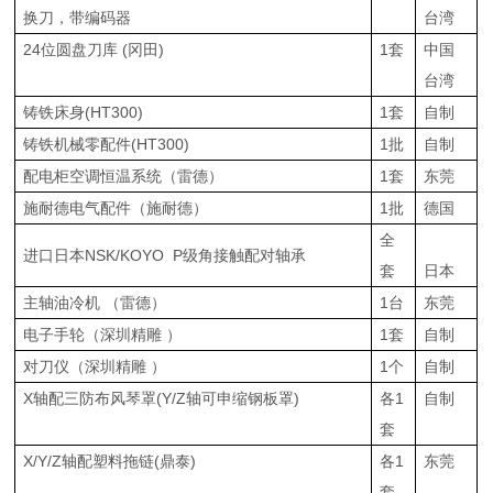
换刀，带编码器
台湾
24位圆盘刀库 (冈田)
1套
中国
台湾
铸铁床身(HT300)
1套
自制
铸铁机械零配件(HT300)
1批
自制
配电柜空调恒温系统（雷德）
1套
东莞
施耐德电气配件（施耐德）
1批
德国
全
进口日本NSK/KOYO P级角接触配对轴承
套
日本
主轴油冷机 （雷德）
1台
东莞
电子手轮（深圳精雕 ）
1套
自制
对刀仪（深圳精雕 ）
1个
自制
X轴配三防布风琴罩(Y/Z轴可申缩钢板罩)
各1
自制
套
X/Y/Z轴配塑料拖链(鼎泰)
各1
东莞
套