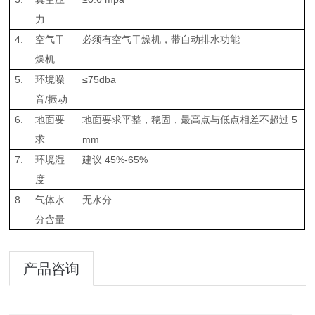
力
4.
空气干
必须有空气干燥机，带自动排水功能
燥机
5.
环境噪
≤75dba
音/振动
6.
地面要
地面要求平整，稳固，最高点与低点相差不超过 5
求
mm
7.
环境湿
建议 45%-65%
度
8.
气体水
无水分
分含量
产品咨询