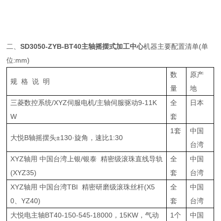
二、
SD3050-ZYB-BT40
主轴摇摆式加工中心
机器主要配置清单(单
位:mm)
数
原产
规 格 说 明
量
地
三菱数控系统/XYZ伺服电机/主轴伺服驱动9-11K
全
日本
W
套
1套
中国
大悦B轴摇摆头±130·旋角，速比1:30
台湾
XYZ轴用 中国台湾上银/银泰 精密级滚珠直线导轨
全
中国
(XYZ35)
套
台湾
XYZ轴用 中国台湾TBI 精密研磨级滚珠丝杆(X5
全
中国
0、YZ40)
套
台湾
大悦电主轴BT40-150-545-18000，15KW，气动
1个
中国