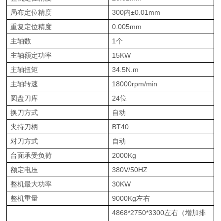
局布定位精度
300内±0.01mm
重复定位精度
0.005mm
主轴数
1个
主轴额定功率
15KW
主轴扭矩
34.5N.m
主轴转速
18000rpm/min
圆盘刀库
24位
换刀方式
自动
夹持刀柄
BT40
对刀方式
自动
台面承受负荷
2000Kg
额定电压
380V/50HZ
整机最大功率
30KW
整机重量
9000Kg左右
4868*2750*3300左右（增加排