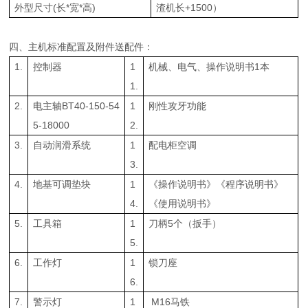
外型尺寸(长*宽*高)
渣机长+1500）
四、主机标准配置及附件送配件：
1.
控制器
1
机械、电气、操作说明书1本
1.
2.
电主轴BT40-150-54
1
刚性攻牙功能
5-18000
2.
3.
自动润滑系统
1
配电柜空调
3.
4.
地基可调垫块
1
《操作说明书》《程序说明书》
4.
《使用说明书》
5.
工具箱
1
刀柄5个（扳手）
5.
6.
工作灯
1
锁刀座
6.
7.
警示灯
1
M16马铁