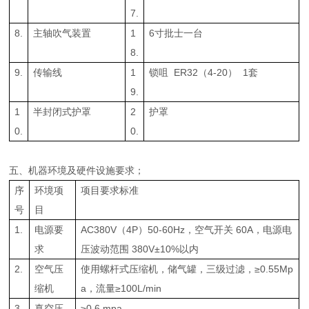
7.
8.
主轴吹气装置
1
6寸批士一台
8.
9.
传输线
1
锁咀 ER32（4-20） 1套
9.
1
半封闭式护罩
2
护罩
0.
0.
五、机器环境及硬件设施要求；
序
环境项
项目要求标准
号
目
1.
电源要
AC380V（4P）50-60Hz，空气开关 60A，电源电
求
压波动范围 380V±10%以内
2.
空气压
使用螺杆式压缩机，储气罐，三级过滤，≥0.55Mp
缩机
a，流量≥100L/min
3.
真空压
≥0.6 mpa