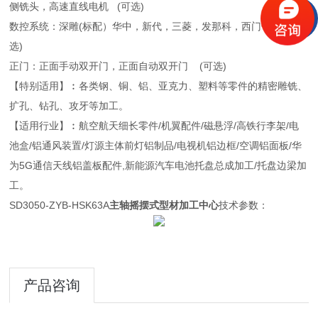
侧铣头，高速直线电机 (可选)
数控系统：深雕(标配）华中，新代，三菱，发那科，西门子 (可
选)
正门：正面手动双开门，正面自动双开门 (可选)
【特别适用】︰各类钢、铜、铝、亚克力、塑料等零件的精密雕铣、
扩孔、钻孔、攻牙等加工。
【适用行业】︰航空航天细长零件/机翼配件/磁悬浮/高铁行李架/电
池盒/铝通风装置/灯源主体前灯铝制品/电视机铝边框/空调铝面板/华
为5G通信天线铝盖板配件,新能源汽车电池托盘总成加工/托盘边梁加
工。
SD3050-ZYB-HSK63A
主轴摇摆式型材加工中心
技术参数：
产品咨询