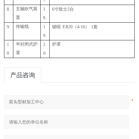
7.
8.
主轴吹气装
1
6
2
寸批士
台
置
8.
9.
传输线
1
ER
20
4-16
1
锁咀
（
）
套
9.
1
半封
闭式护
2
护罩
0.
罩
0.
产品咨询