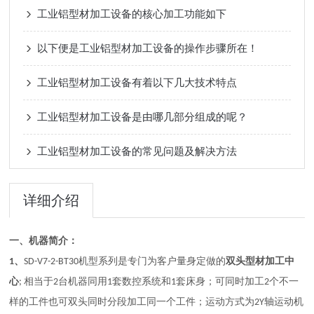
工业铝型材加工设备的核心加工功能如下
以下便是工业铝型材加工设备的操作步骤所在！
工业铝型材加工设备有着以下几大技术特点
工业铝型材加工设备是由哪几部分组成的呢？
工业铝型材加工设备的常见问题及解决方法
详细介绍
一、
机器简介：
、
双头
1
SD
-
V7-2-BT30
机型
系列
是专门为客户量身定做的
型材加工中
相当于
台机器同用
套
和
套床身；可同时加工
个不一
心
;
2
1
数
控系统
1
2
样的工件
也可双头同时分段加工同一个工件
；
运动机
运动方式为
2
Y轴