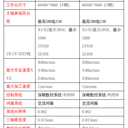
工作台尺寸
X4500*Y600
（
T槽
）
X6500*Y600
（
T槽
）
主轴鼻端至台
面
最高580低130
最高580低130
X1/X2
385
0
、
X1/X2
585
0
、
最大
最小
最大
最小
1000
1000
2Y65
0
2Y65
0
2
X/
2
Y/
2
Z
行程
2Z4
50
2Z4
50
X80
m/min
X80
m/min
X
最大空走速度
Y48
m/min
Y48
m/min
YZ
Z40
m/min
Z40
m/min
最大加工速度
12m/min
12m/min
深雕
半闭环
深雕
半闭环
控制系统
数控系统
-
数控系统
-
伺服系统
交流伺服
交流伺服
系统分辨率
0.00
2
0.00
2
三轴垂直度
0.015mm
0.015mm