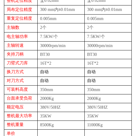
0.0
2
mm
0.0
2
mm
整机定位精度
士
士
300 mm
0.01mm
300 mm
0.01mm
局布定位精度
内
±
内
±
重复定位精度
0.00
5
mm
0.00
5
mm
2
2
主轴数
个
个
电
7.5KW
/
7.5KW
/
主轴功率
个
个
主轴转速
30
000rpm/min
30
000rpm/min
夹持刀柄
BT3
0
BT3
0
刀臂式
刀库
16T*2
16T*2
换刀方式
自动
自动
对刀方式
自动
自动
可装料高度
35
0mm
35
0mm
台面承受负荷
200
0Kg
200
0Kg
额定电压
38
0V/50HZ
38
0V/50HZ
整机最大功率
35
KW
35
KW
整机重量
850
0Kg
1100
0Kg
单价