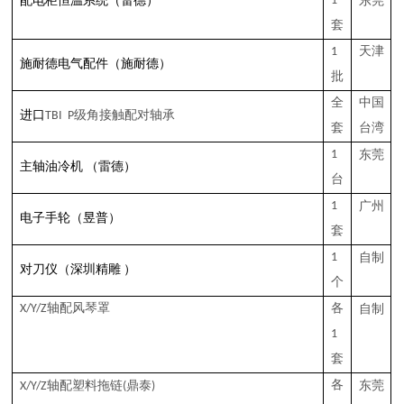
（雷德）
1
东莞
配电柜恒温系统
套
1
天津
（
）
施耐德电气配件
施耐德
批
全
中国
进口
TBI
P级角接触配对轴承
套
台湾
1
东莞
油
（雷德）
主轴
冷机
台
1
广州
（昱普）
电子手轮
套
1
自制
对刀仪
（深圳精雕
）
个
X
/Y/Z
轴配风琴罩
各
自制
1
套
鼎泰
各
东莞
X/Y/Z轴配塑料拖链
(
)