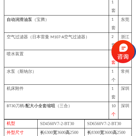
1
套
（宝腾）
1
东莞
自动润滑油泵
套
（日本雷曼
空气过滤器）
2
浙江
空气过滤器
M107-A
套
喷水装置
2
自制
套
（斯纳尔）
1
常州
水泵
个
机床附件
1
深圳
套
B
T30
刀柄
/
配大小全套缩咀
（三合）
10
深圳
个
机型
SD4560V7-2-BT30
SD6560V7-2-BT30
6300
3600
2500
8300
3600
2500
外型尺寸
长
宽
高
长
宽
高