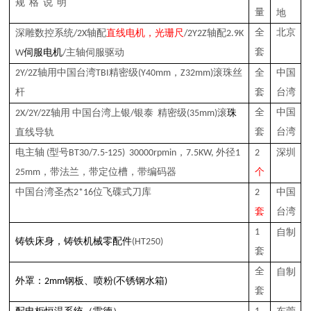
规 格 说 明
量
地
深雕
全
北京
数控系统
/2X轴配
直线电机，光珊尺
/2Y2Z
轴配
2.9K
套
W
伺服电机
/
主轴
伺服驱动
2
Y/
2
Z轴用中国台湾
TBI
精密
级
(Y40mm，Z32mm)
滚珠丝
全
中国
杆
套
台湾
银泰
全
中国
2
X
/2
Y
/2
Z轴用 中国台湾上银
/
精密
级
(35mm)
滚
珠
套
台湾
直线导轨
电主轴 (型号BT30/
7.5
-125) 30000rpmin，
7.5
KW, 外径1
2
深圳
25mm
，带法兰，带定位槽，
带编码器
个
中国台湾圣杰
2*16
位飞碟
式
刀库
2
中国
套
台湾
1
自制
，
铸铁
床
身
铸铁机械零配件
(HT250)
套
全
自制
喷粉
外罩：2mm钢板、
(不锈钢水箱)
套