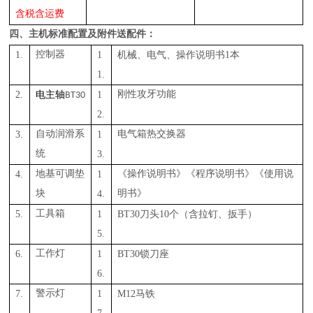
含税含运费
四、
主机标准配置及附件送配件
：
1.
控制器
1
1
机械、电气、操作说明书
本
1.
2.
电
1
刚性攻牙功能
主轴
BT30
2.
3.
自动润滑系
1
电气箱热交换器
统
3.
4.
地基
可调
垫
1
《操作说明书》《程序说明书》《使用说
块
4.
明书》
5.
工具箱
1
BT
3
0
10
刀头
个（含拉钉、扳手）
5.
6.
工作灯
1
BT
3
0
锁刀座
6.
7.
警示灯
1
M1
2
马铁