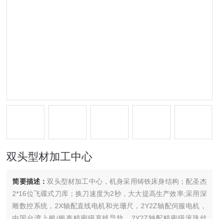
双头型材加工中心
简要描述：
双头型材加工中心，机身采用铸铁床身结构；配圣杰
2*16位飞碟式刀库；换刀速度为2秒，大大提高生产效率;采用深
雕数控系统，2X轴配直线电机和光珊尺，2Y2Z轴配伺服电机，
中国台湾上银/银泰精密级直线导轨，2Y2Z轴配精密级滚珠丝