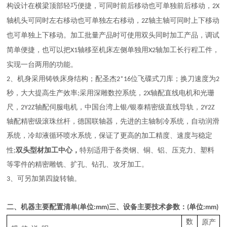
构设计在横梁顶部轻巧便捷，可同时
也可单独
前后移动
前后移动，
2
X
也可单独
移动
轴
机头可同时
左右移动
左右
，
2
Z轴
主轴可同时上下
移动
也可单独
移动
批量产品时可使用双头同时加工产品，调试
上下
。加工
简单便捷，也可以把
轴移至机床左侧单独用
轴加工长行程工件，
X1
X2
实现一台两用的功能。
、
位飞碟式
2
机
身采用
铸铁床身
结构
；配
圣杰
2*16
刀库；
换刀速度为
2
秒，大大提高生产效率;采用
深雕
数
控系统
，
2X轴配直线电机和光珊
尺，
2Y2Z
轴配
伺服电机
，中国台湾
上银
/
银泰
精密
级直线导轨，
2Y2Z
轴配
精密
级滚珠丝杆，
德国联轴器，先进的主轴制冷系统，自动润滑
系统，冷却液
循环
喷
水
系统，保证了更高的加工精度、速度与稳定
双头
性
;
型材加工中心，
特别适用
于
各类
钢、
铜、铝、压克力、塑料
等零件的精密雕铣、
扩孔、
钻孔
、
攻牙加工。
3、
可另加第四旋转轴。
二
、机器主要配置清单
(单位:mm)
三
、设备主要技术参数：
(单位:mm)
数
原产