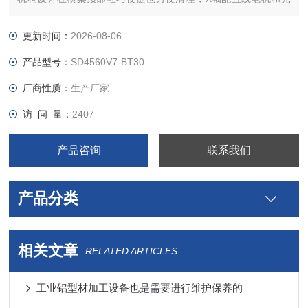
珊尺，YZ轴配伺服电机，中国台湾上银/银泰精密级直线导轨和
精密级滚珠丝杆。
更新时间：
2026-08-06
产品型号：
SD4560V7-BT30
厂商性质：
生产厂家
访 问 量：
2407
产品咨询
联系我们
产品分类
相关文章
RELATED ARTICLES
工业铝型材加工设备也是需要进行维护保养的