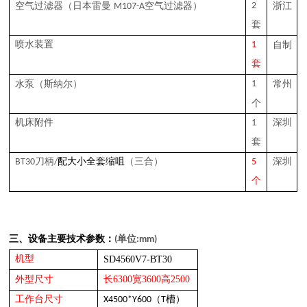
（日本雷曼
空气过滤器）
2
浙江
空气过滤器
M107-A
套
喷水装置
1
自制
套
（斯纳尔）
1
常州
水泵
个
机床附件
1
深圳
套
B
T30
刀柄
/
配大小全套缩咀
（三合）
5
深圳
个
三
、设备主要技术参数：
(单位:mm)
机型
SD4560V7-BT30
6300
3600
2500
外型尺寸
长
宽
高
工作台尺寸
X4500*Y600
（
T槽
）