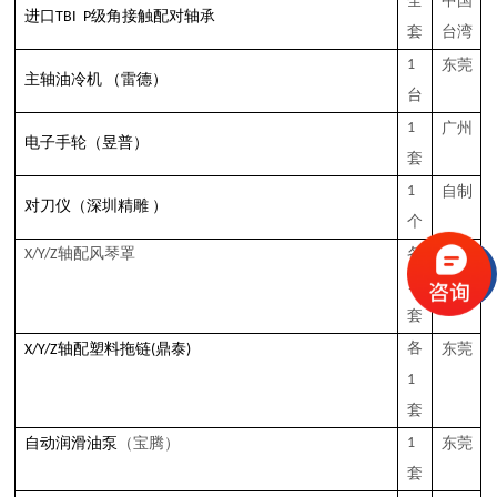
全
中国
进口
TBI
P级角接触配对轴承
套
台湾
1
东莞
油
（雷德）
主轴
冷机
台
1
广州
（昱普）
电子手轮
套
1
自制
对刀仪
（深圳精雕
）
个
X
/Y/Z
轴配风琴罩
各
自制
1
套
鼎泰
各
东莞
X/Y/Z轴配塑料拖链
(
)
1
套
（宝腾）
1
东莞
自动润滑油泵
套