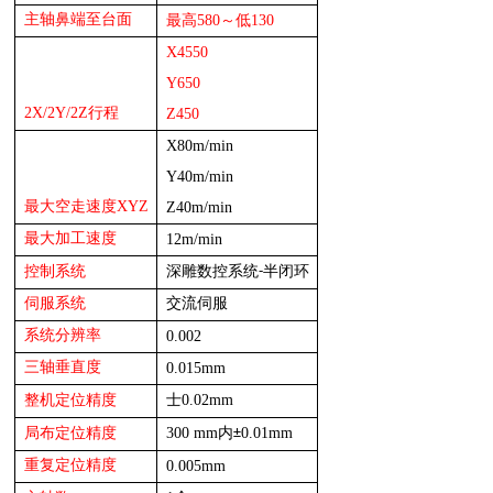
主轴鼻端至台面
最高580～低130
X4550
Y65
0
2
X/
2
Y/
2
Z
行程
Z4
50
X80
m/min
Y40
m/min
XYZ
最大空走速度
Z40
m/min
最大加工速度
12m/min
深雕
半闭环
控制系统
数控系统
-
伺服系统
交流伺服
系统分辨率
0.00
2
三轴垂直度
0.015mm
0.0
2
mm
整机定位精度
士
300 mm
0.01mm
局布定位精度
内
±
重复定位精度
0.00
5
mm