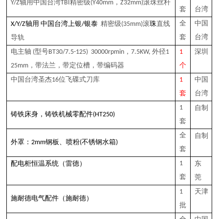
Y/Z轴用中国台湾
TBI
精密
级
(Y40mm，Z32mm)
滚珠丝杆
套
台湾
银泰
全
中国
X
/
Y
/
Z轴用 中国台湾上银
/
精密
级
(35mm)
滚
珠
直线
套
台湾
导轨
电主轴 (型号BT30/
7.5
-125) 30000rpmin，
7.5
KW, 外径1
1
深圳
25mm
，带法兰，带定位槽，
带编码器
个
中国台湾圣杰
16
位飞碟
式
刀库
1
中国
套
台湾
1
自制
，
铸铁
床
身
铸铁机械零配件
(HT250)
套
全
自制
喷粉
外罩：2mm钢板、
(不锈钢水箱)
套
（雷德）
1
东
配电柜恒温系统
套
莞
1
天津
（
）
施耐德电气配件
施耐德
批