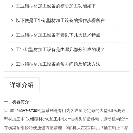
工业铝型材加工设备的核心加工功能如下
以下便是工业铝型材加工设备的操作步骤所在！
工业铝型材加工设备有着以下几大技术特点
工业铝型材加工设备是由哪几部分组成的呢？
工业铝型材加工设备的常见问题及解决方法
详细介绍
一、
机器简介：
、
大型
米
1
SD
4560
V7-BT30
机型
系列
是专门为客户量身定做的
4.5
高
速
机头
，运动机构设计
型材加工中心,
铝型材CNC加工
中心
; Y轴
前后移动
在横梁顶部轻巧便捷也方便清理
移动
移
，
X轴
机头
左右
，
Z轴
主轴上下