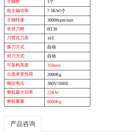
1
主轴数
个
电
7.5KW
/
主轴功率
个
主轴转速
30
000rpm/min
夹持刀柄
BT3
0
刀臂式
刀库
16T
换刀方式
自动
对刀方式
自动
可装料高度
35
0mm
台面承受负荷
200
0Kg
额定电压
38
0V/50HZ
整机最大功率
22
KW
整机重量
800
0Kg
产品咨询