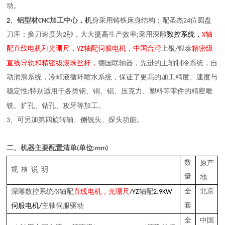
动
。
、
位圆盘
2
铝型材CNC加工
中心，
机
身采用
铸铁床身
结构
；配
圣杰
24
刀库；
换刀速度为
2秒，大大提高生产效率;采用
深雕
数
控系统
，
X轴
配直线电机和光珊尺，
YZ
轴配
伺服电机
，中国台湾
上银
/
银泰
精密
级
和
直线导轨
精密
级滚珠丝杆，
德国联轴器，先进的主轴制冷系统，自
动润滑系统，冷却液
循环
喷
水
系统，保证了更高的加工精度、速度与
稳定性
;特别适用
于
各类
钢、
铜、铝、压克力、塑料等零件的精密雕
等
铣、
扩孔、
钻孔
、
攻牙
加工。
3、
可另加第四旋转轴、侧铣头、探头功能。
二
、机器主要配置清单
(单位:mm)
数
原产
规 格 说 明
量
地
深雕
全
北京
数控系统
/X轴配
直线电机，光珊尺
/YZ
轴配
2.9KW
套
伺服电机
/
主轴
伺服驱动
全
中国