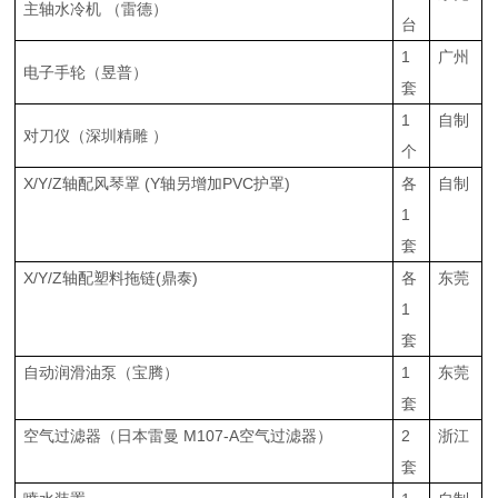
主轴水冷机 （雷德）
台
1
广州
电子手轮（昱普）
套
1
自制
对刀仪（深圳精雕 ）
个
X/Y/Z轴配风琴罩 (Y轴另增加PVC护罩)
各
自制
1
套
X/Y/Z轴配塑料拖链(鼎泰)
各
东莞
1
套
自动润滑油泵（宝腾）
1
东莞
套
空气过滤器（日本雷曼 M107-A空气过滤器）
2
浙江
套