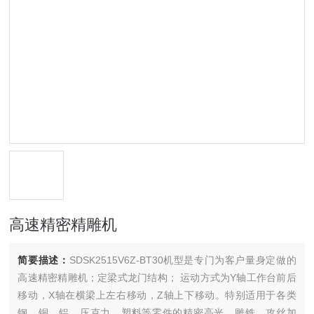
高速精密精雕机
简要描述：
SDSK2515V6Z-BT30机型是专门为客户量身定做的
高速精密精雕机；定梁式龙门结构； 运动方式为Y轴工作台前后
移动，X轴在横梁上左右移动，Z轴上下移动。特别适用于各类
钢、铜、铝、压克力、塑料等零件的精密高光、雕铣、攻丝加