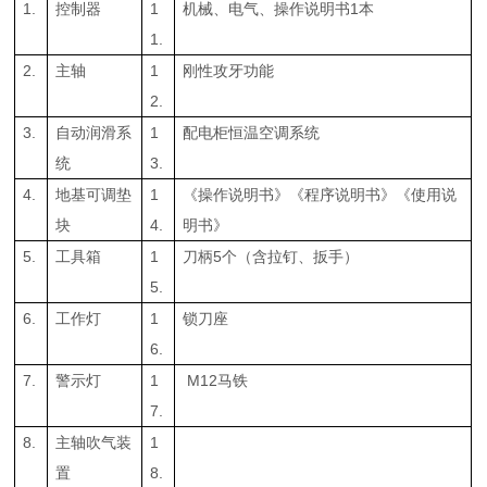
1.
控制器
1
机械、电气、操作说明书1本
1.
2.
主轴
1
刚性攻牙功能
2.
3.
自动润滑系
1
配电柜恒温空调系统
统
3.
4.
地基可调垫
1
《操作说明书》《程序说明书》《使用说
块
4.
明书》
5.
工具箱
1
刀柄5个（含拉钉、扳手）
5.
6.
工作灯
1
锁刀座
6.
7.
警示灯
1
M12马铁
7.
8.
主轴吹气装
1
置
8.