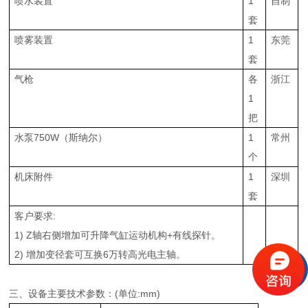
喷水装置
1
自制
套
喷雾装置
1
东莞
套
气枪
各
浙江
1
把
水泵750W（斯纳尔）
1
常州
个
机床附件
1
深圳
套
客户要求:
1) Z轴右侧增加可升降气缸运动机构+有线探针。
2) 增加变径套可互换6万转高光电主轴。
三、设备主要技术参数：(单位:mm)