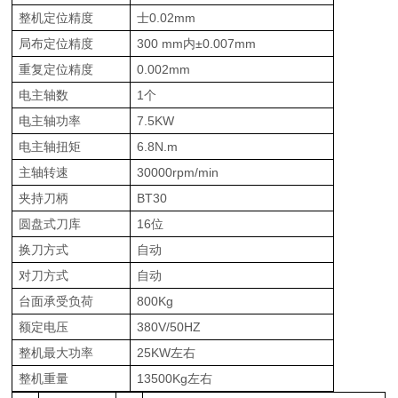
整机定位精度
士0.02mm
局布定位精度
300 mm内±0.007mm
重复定位精度
0.002mm
电主轴数
1个
电主轴功率
7.5KW
电主轴扭矩
6.8N.m
主轴转速
30000rpm/min
夹持刀柄
BT30
圆盘式刀库
16位
换刀方式
自动
对刀方式
自动
台面承受负荷
800Kg
额定电压
380V/50HZ
整机最大功率
25KW左右
整机重量
13500Kg左右