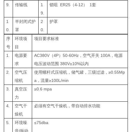
9.
传输线
1
锁咀 ER25（4-12） 1套
9.
1
半封闭式护
2
护罩
0.
罩
0.
序
环境项
项目要求标准
号
目
1.
电源要
AC380V（4P）50-60Hz，空气开关 100A，电源
求
电压波动范围 380V±10%以内
2.
空气压
使用螺杆式压缩机，储气罐，三级过滤，≥0.55Mp
缩机
a，流量≥100L/min
3.
真空压
≥0.6 mpa
力
4.
空气干
必须有空气干燥机，带自动排水功能
燥机
5.
环境噪
≤75dba
音/振动