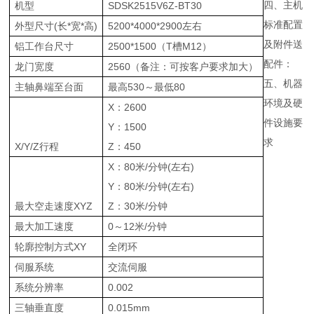
四、主机
机型
SDSK2515V6Z-BT30
标准配置
外型尺寸(长*宽*高)
5200*4000*2900左右
及附件送
铝工作台尺寸
2500*1500（T槽M12）
配件：
龙门宽度
2560（备注：可按客户要求加大）
五、机器
主轴鼻端至台面
最高530～最低80
环境及硬
X：2600
件设施要
Y：1500
求
X/Y/Z行程
Z：450
X：80米/分钟(左右)
Y：80米/分钟(左右)
最大空走速度XYZ
Z：30米/分钟
最大加工速度
0～12米/分钟
轮廓控制方式XY
全闭环
伺服系统
交流伺服
系统分辨率
0.002
三轴垂直度
0.015mm