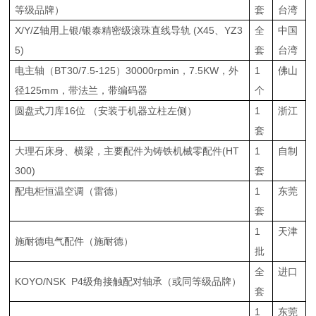
等级品牌）
套
台湾
X/Y/Z轴用上银/银泰精密级滚珠直线导轨 (X45、YZ3
全
中国
5)
套
台湾
电主轴（BT30/7.5-125）30000rpmin，7.5KW，外
1
佛山
径125mm，带法兰，带编码器
个
圆盘式刀库16位 （安装于机器立柱左侧）
1
浙江
套
大理石床身、横梁，主要配件为铸铁机械零配件(HT
1
自制
300)
套
配电柜恒温空调（雷德）
1
东莞
套
1
天津
施耐德电气配件（施耐德）
批
全
进口
KOYO/NSK P4级角接触配对轴承（或同等级品牌）
套
1
东莞