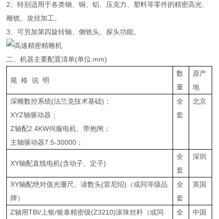
2、特别适用于各类钢、铜、铝、压克力、塑料等零件的精密高光、
雕铣、攻丝加工。
3、可另加第四旋转轴、侧铣头、探头功能。
二、机器主要配置清单(单位:mm)
数
原产
规 格 说 明
量
地
深雕数控系统(法兰克技术基础)；
全
北京
XYZ轴驱动器；
套
Z轴配2.4KW伺服电机、带抱闸；
主轴驱动器7.5-30000；
全
深圳
XY轴配直线电机(含动子、定子)
套
XY轴配绝对值光珊尺、读数头(雷尼绍)（或同等级品
全
英国
牌）
套
Z轴用TBI/上银/银泰精密级(Z3210)滚珠丝杆（或同
全
中国