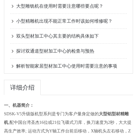
大型雕铣机在使用时需要注意哪些要点呢？
小型精雕机出现不能正常工作时该如何维修呢？
双头型材加工中心其主要的结构具体如下
探讨双通道型材加工中心的检查与预热
解析智能家居型材加工中心使用时需要注意的事项
详细介绍
一、
机器简介：
S
DSK-V5
升级版
机型
系列
是专门为客户量身定做的
大型铝型材精雕
机
;
配
中国台湾圣杰
16
位
或
21位
飞碟
式
刀库
，换刀速度为
2
秒，大大提
高生产效率
;
运动方式为
Y
轴工作台前后移动，
X
轴
机头
左右移动，
Z