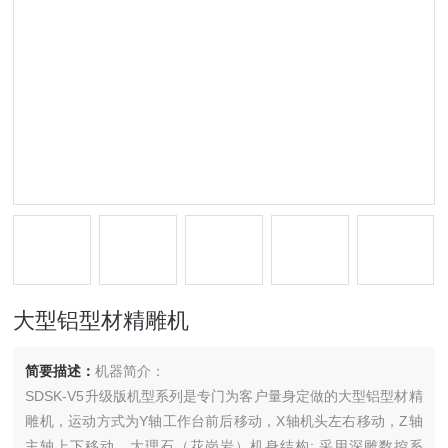
大型铝型材精雕机
简要描述：
机器简介：
SDSK-V5升级版机型系列是专门为客户量身定做的大型铝型材精
雕机，运动方式为Y轴工作台前后移动，X轴机头左右移动，Z轴
主轴上下移动。大理石（花岗岩）机身结构; 采用深雕数控系