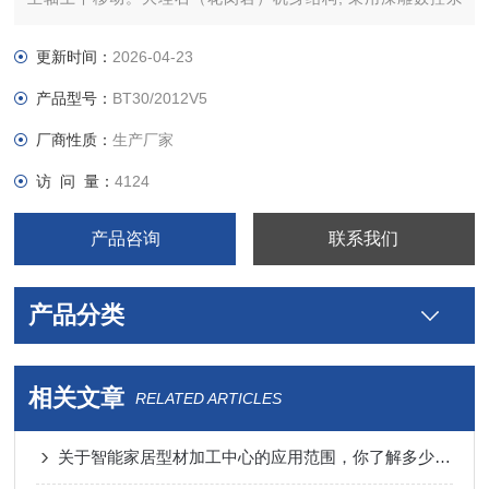
统，伺服电机;三轴采用上银/银泰精密级直线导轨，精密级滚珠
丝杆，德国联轴器。
更新时间：
2026-04-23
产品型号：
BT30/2012V5
厂商性质：
生产厂家
访 问 量：
4124
产品咨询
联系我们
产品分类
相关文章
RELATED ARTICLES
关于智能家居型材加工中心的应用范围，你了解多少呢？