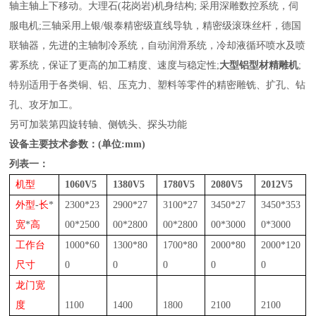
轴
主轴
上下移动。
大理石
(
花岗岩
)
机身结构
;
采用
深雕
数
控系统
，
伺
服电机
;
三轴采用
上银
/
银泰
精密
级直线导轨，
精密
级滚珠丝杆，德国
联轴器，先进的主轴制冷系统，自动润滑系统，冷却液
循环
喷
水及喷
雾
系统，保证了更高的加工精度、速度与稳定性
;
大型铝型材精雕机
;
特别适用于各类铜、铝、压克力、塑料等零件的精密雕铣、
扩孔、
钻
孔
、
攻牙加工。
另可加装第四旋转轴、侧铣头、探头功能
设备主要技术参数：
(
单位
:mm)
列表一：
机型
1060V5
1380V5
1780V5
2080V5
2012V5
外型
-
长
*
2300*23
2900*27
3
1
00
*
2
7
3
45
0
*
2
7
3
45
0*35
3
宽
*
高
00*2500
00*2
8
00
00
*
2
8
00
00
*30
00
0*
30
00
工作台
1000*60
1300*80
1700*80
2000*80
2000*120
尺寸
0
0
0
0
0
龙门宽
度
1100
1400
1800
2100
2100