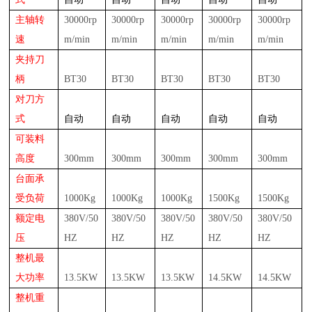
主轴转
3
0000rp
3
0000rp
3
0000rp
3
0000rp
3
0000rp
速
m/min
m/min
m/min
m/min
m/min
夹持刀
柄
BT30
BT30
BT30
BT30
BT30
对刀方
式
自动
自动
自动
自动
自动
可装料
高度
30
0mm
30
0mm
30
0mm
30
0mm
30
0mm
台面承
受负荷
10
00Kg
10
00Kg
10
00Kg
15
00Kg
15
00Kg
额定电
38
0V/50
38
0V/50
38
0V/50
38
0V/50
38
0V/50
压
HZ
HZ
HZ
HZ
HZ
整机最
大功率
13.5
KW
13.5
KW
13.5
KW
14.5
KW
14.5
KW
整机重