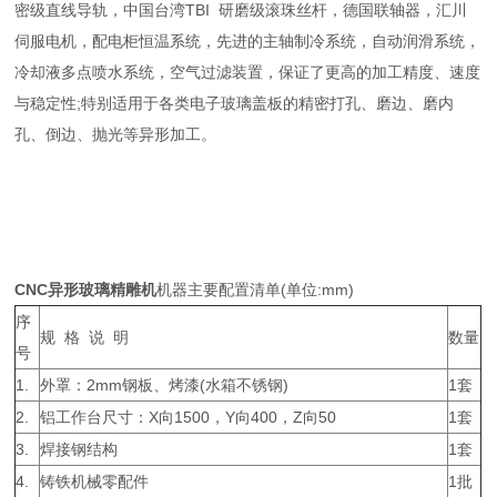
密级直线导轨，中国台湾TBI 研磨级滚珠丝杆，德国联轴器，汇川
伺服电机，配电柜恒温系统，先进的主轴制冷系统，自动润滑系统，
冷却液多点喷水系统，空气过滤装置，保证了更高的加工精度、速度
与稳定性;特别适用于各类电子玻璃盖板的精密打孔、磨边、磨内
孔、倒边、抛光等异形加工。
CNC异形玻璃精雕机
机器主要配置清单(单位:mm)
序
规 格 说 明
数量
号
1.
外罩：2mm钢板、烤漆(水箱不锈钢)
1套
2.
铝工作台尺寸：X向1500，Y向400，Z向50
1套
3.
焊接钢结构
1套
4.
铸铁机械零配件
1批