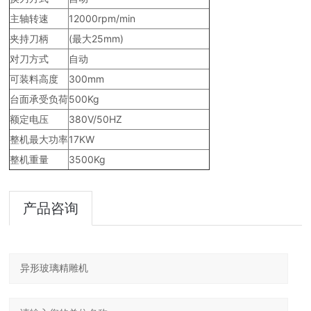
主轴转速
12000rpm/min
夹持刀柄
(最大25mm)
对刀方式
自动
可装料高度
300mm
台面承受负荷
500Kg
额定电压
380V/50HZ
整机最大功率
17KW
整机重量
3500Kg
产品咨询