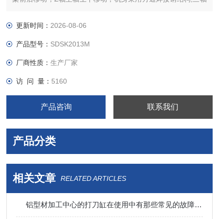
采用*上银精密级直线导轨，中国台湾TBI 研磨级滚珠丝杆，德国
联轴器，汇川伺服电机，配电柜恒温系，
更新时间：
2026-08-06
产品型号：
SDSK2013M
厂商性质：
生产厂家
访 问 量：
5160
产品咨询
联系我们
产品分类
相关文章
RELATED ARTICLES
铝型材加工中心的打刀缸在使用中有那些常见的故障呢？