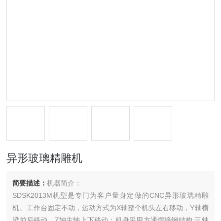
异形玻璃精雕机
简要描述：
机器简介：
SDSK2013M机型是专门为客户量身定做的CNC异形玻璃精雕
机。工作台固定不动，运动方式为X轴整个机头左右移动，Y轴横
梁前后移动，Z轴主轴上下移动；机身采用方通焊接钢结构;三轴