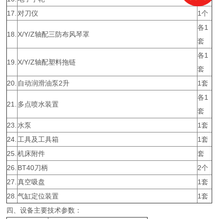
17.
对刀仪
1个
各1
18.
X/Y/Z轴配三防布风琴罩
套
各1
19.
X/Y/Z轴配塑料拖链
套
20.
自动润滑油泵2升
1套
各1
21.
多点喷水装置
套
23.
水泵
1套
24.
工具及工具箱
1套
25.
机床附件
套
26.
BT40刀柄
2个
27.
真空吸盘
1套
28.
气缸定位装置
1套
四、设备主要技术参数：