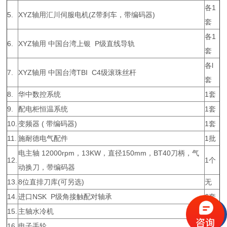
各1
5.
XYZ轴用汇川伺服电机(Z带刹车，带编码器)
套
各1
6.
XYZ轴用 中国台湾上银 P级直线导轨
套
各l
7.
XYZ轴用 中国台湾TBI C4级滚珠丝杆
套
8.
华中数控系统
1套
9.
配电柜恒温系统
1套
10.
变频器 ( 带编码器)
1套
11.
施耐德电气配件
1批
电主轴 12000rpm，13KW，直径150mm，BT40刀柄，气
12.
1个
动换刀，带编码器
13.
8位直排刀库(可另选)
无
14.
进口NSK P级角接触配对轴承
6套
15.
主轴水冷机
1台
16.
电子手轮
1套