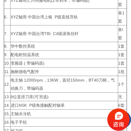
5.
XYZ轴用汇川伺服电机(Z带刹车，带编码器)
套
各1
6.
XYZ轴用 中国台湾上银 P级直线导轨
套
各l
7.
XYZ轴用 中国台湾TBI C4级滚珠丝杆
套
8.
华中数控系统
1套
9.
配电柜恒温系统
1套
10.
变频器 ( 带编码器)
1套
11.
施耐德电气配件
1批
电主轴 12000rpm，13KW，直径150mm，BT40刀柄，气
12.
1个
动换刀，带编码器
13.
8位直排刀库(可另选)
无
14.
进口NSK P级角接触配对轴承
6套
15.
主轴水冷机
1台
16.
电子手轮
1套
17.
对刀仪
1个