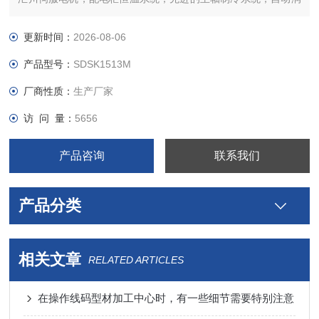
滑系统，冷却液多点喷水系统，空气过滤装置，保证了更高的加
工精度、速度与稳定性
更新时间：
2026-08-06
产品型号：
SDSK1513M
厂商性质：
生产厂家
访 问 量：
5656
产品咨询
联系我们
产品分类
相关文章
RELATED ARTICLES
在操作线码型材加工中心时，有一些细节需要特别注意