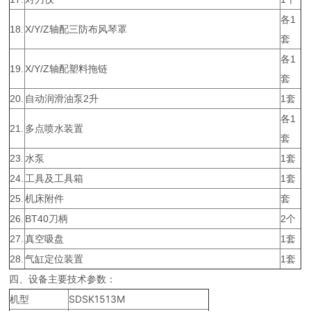
各1
18.
X/Y/Z轴配三防布风琴罩
套
各1
19.
X/Y/Z轴配塑料拖链
套
20.
自动润滑油泵2升
1套
各1
21.
多点喷水装置
套
23.
水泵
1套
24.
工具及工具箱
1套
25.
机床附件
套
26.
BT40刀柄
2个
27.
真空吸盘
1套
28.
气缸定位装置
1套
四、设备主要技术参数：
机型
SDSK1513M