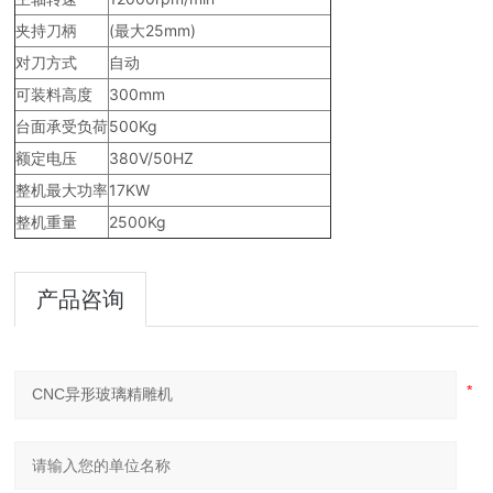
夹持刀柄
(最大25mm)
对刀方式
自动
可装料高度
300mm
台面承受负荷
500Kg
额定电压
380V/50HZ
整机最大功率
17KW
整机重量
2500Kg
产品咨询