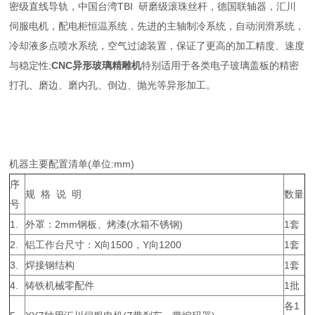
密级直线导轨，中国台湾TBI 研磨级滚珠丝杆，德国联轴器，汇川
伺服电机，配电柜恒温系统，先进的主轴制冷系统，自动润滑系统，
冷却液多点喷水系统，空气过滤装置，保证了更高的加工精度、速度
与稳定性;
CNC异形玻璃精雕机
特别适用于各类电子玻璃盖板的精密
打孔、磨边、磨内孔、倒边、抛光等异形加工。
机器主要配置清单(单位:mm)
序
规 格 说 明
数量
号
1.
外罩：2mm钢板、烤漆(水箱不锈钢)
1套
2.
铝工作台尺寸：X向1500，Y向1200
1套
3.
焊接钢结构
1套
4.
铸铁机械零配件
1批
各1