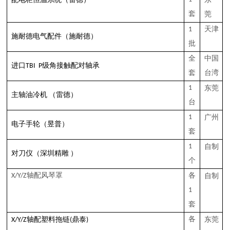
配电柜恒温系统
套
莞
1
天津
（
）
施耐德电气配件
施耐德
批
全
中国
进口
TBI
P级角接触配对轴承
套
台湾
1
东莞
油
（雷德）
主轴
冷机
台
1
广州
（昱普）
电子手轮
套
1
自制
对刀仪
（深圳精雕
）
个
X
/Y/Z
轴配风琴罩
各
自制
1
套
鼎泰
各
东莞
X/Y/Z轴配塑料拖链
(
)