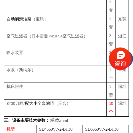
1
套
（宝腾）
1
东莞
自动润滑油泵
套
（日本雷曼
空气过滤器）
2
浙江
空气过滤器
M107-A
套
喷水装置
2
自制
套
（斯纳尔）
1
常州
水泵
个
机床附件
1
深圳
套
B
T30
刀柄
/
配大小全套缩咀
（三合）
10
深圳
个
三
、设备主要技术参数：
(单位:mm)
机型
SD4560V7-2-BT30
SD6560V7-2-BT30