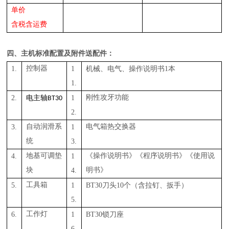
单价
含税含运费
四、
主机标准配置及附件送配件
：
1.
控制器
1
1
机械、电气、操作说明书
本
1.
2.
电
1
刚性攻牙功能
主轴
BT30
2.
3.
自动润滑系
1
电气箱热交换器
统
3.
4.
地基
可调
垫
1
《操作说明书》《程序说明书》《使用说
块
4.
明书》
5.
工具箱
1
BT
3
0
10
刀头
个（含拉钉、扳手）
5.
6.
工作灯
1
BT
3
0
锁刀座
6.