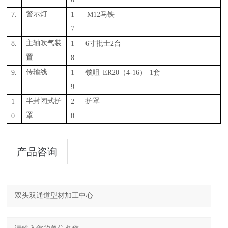
7.
警示灯
1
M1
2
马铁
7.
8.
主轴吹气装
1
6
2
寸批士
台
置
8.
9.
传输线
1
ER
20
4-16
1
锁咀
（
）
套
9.
1
半封
闭式护
2
护罩
0.
罩
0.
产品咨询