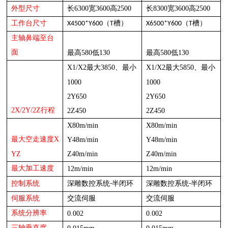
6300
3600
2500
8300
3600
2500
外型尺寸
长
宽
高
长
宽
高
工作台尺寸
X4500*Y600
（
T槽
）
X6500*Y600
（
T槽
）
主轴鼻端至台
面
最高580低130
最高580低130
X1/X2
385
0
、
X1/X2
585
0
、
最大
最小
最大
最小
1000
1000
2Y65
0
2Y65
0
2
X/
2
Y/
2
Z
行程
2Z4
50
2Z4
50
X80
m/min
X80
m/min
X
最大空走速度
Y48
m/min
Y48
m/min
YZ
Z40
m/min
Z40
m/min
最大加工速度
12m/min
12m/min
深雕
半闭环
深雕
半闭环
控制系统
数控系统
-
数控系统
-
伺服系统
交流伺服
交流伺服
系统分辨率
0.00
2
0.00
2