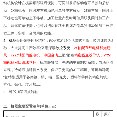
动机构设计在横梁顶部轻巧便捷，可同时
也可单独
前后移动
前后移
也可单独
移动
动，
2
X轴
机头可同时
左右移动
左右
，
2
Z轴
主轴可同时上
也可单独
移动
批量产品时可使用双头同时加工产
下
移动
上下
。加工
品，调试简单便捷，也可以把
轴移至机床左侧单独用
轴加工长行
X1
X2
程工件，实现一台两用的功能。
、
位飞碟式
2
机
身采用
铸铁床身
结构
；配
圣杰
2*16
刀库；
换刀速度为
2
秒，大大提高生产效率;采用
深雕
数
控系统
，
2X轴配直线电机和光珊
尺，
2Y2Z
轴配
伺服电机
，中国台湾
上银
/
银泰
精密
级直线导轨，
2Y2Z
轴配
精密
级滚珠丝杆，
德国联轴器，先进的主轴制冷系统，自动润滑
系统，冷却液
循环
喷
水
系统，保证了更高的加工精度、速度与稳定
性
;特别适用
于
各类
钢、
铜、铝、压克力、塑料等零件的精密雕铣、
扩孔、
钻孔
、
攻牙加工。
3、
可另加第四旋转轴。
二
、机器主要配置清单
(单位:mm)
数
原产