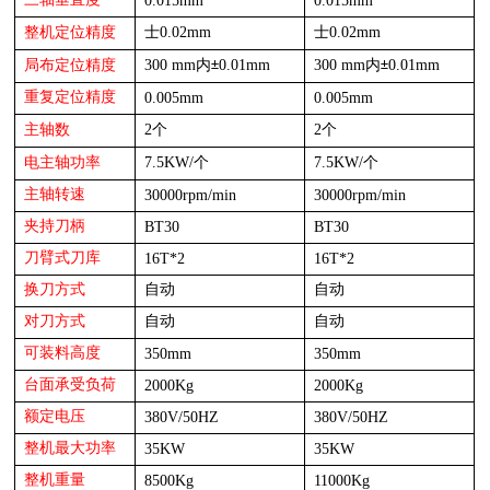
三轴垂直度
0.015mm
0.015mm
0.0
2
mm
0.0
2
mm
整机定位精度
士
士
300 mm
0.01mm
300 mm
0.01mm
局布定位精度
内
±
内
±
重复定位精度
0.00
5
mm
0.00
5
mm
2
2
主轴数
个
个
电
7.5KW
/
7.5KW
/
主轴功率
个
个
主轴转速
30
000rpm/min
30
000rpm/min
夹持刀柄
BT3
0
BT3
0
刀臂式
刀库
16T*2
16T*2
换刀方式
自动
自动
对刀方式
自动
自动
可装料高度
35
0mm
35
0mm
台面承受负荷
200
0Kg
200
0Kg
额定电压
38
0V/50HZ
38
0V/50HZ
整机最大功率
35
KW
35
KW
整机重量
850
0Kg
1100
0Kg