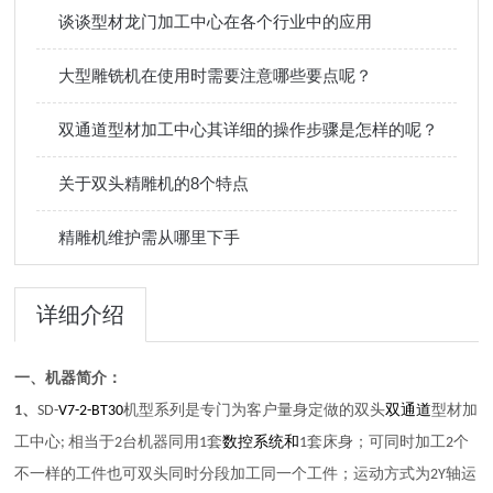
谈谈型材龙门加工中心在各个行业中的应用
大型雕铣机在使用时需要注意哪些要点呢？
双通道型材加工中心其详细的操作步骤是怎样的呢？
关于双头精雕机的8个特点
精雕机维护需从哪里下手
详细介绍
一、
机器简介：
、
双头
1
SD
-
V7-2-BT30
机型
系列
是专门为客户量身定做的
双通道
型材加
相当于
台机器同用
套
和
套床身；可同时加工
个
工中心
;
2
1
数
控系统
1
2
不一样的工件
也可双头同时分段加工同一个工件
；
运
运动方式为
2
Y轴