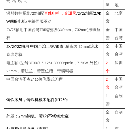
规 格 说 明
量
地
深雕
全
北京
数控系统
/2X轴配
直线电机，光珊尺
/2Y2Z
轴配
2.9K
套
W
伺服电机
/
主轴
伺服驱动
2
Y/
2
Z轴用中国台湾
TBI
精密
级
(Y40mm，Z32mm)
滚珠丝
全
中国
杆
套
台湾
银泰
全
中国
2
X
/2
Y
/2
Z轴用 中国台湾上银
/
精密
级
(35mm)
滚
珠
套
台湾
直线导轨
电主轴 (型号BT30/
7.5
-125) 30000rpmin，
7.5
KW, 外径1
2
深圳
25mm
，带法兰，带定位槽，
带编码器
个
中国台湾圣杰
2*16
位飞碟
式
刀库
2
中国
套
台湾
1
自制
，
铸铁
床
身
铸铁机械零配件
(HT250)
套
全
自制
喷粉
外罩：2mm钢板、
(不锈钢水箱)
套
（雷德）
1
东