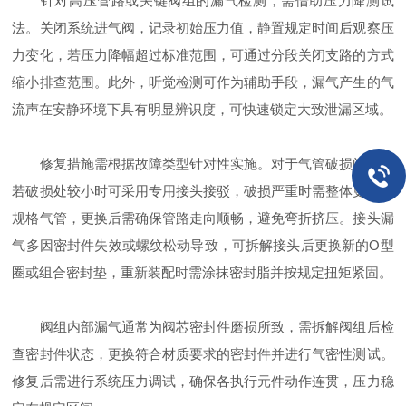
针对高压管路或关键阀组的漏气检测，需借助压力降测试
法。关闭系统进气阀，记录初始压力值，静置规定时间后观察压
力变化，若压力降幅超过标准范围，可通过分段关闭支路的方式
缩小排查范围。此外，听觉检测可作为辅助手段，漏气产生的气
流声在安静环境下具有明显辨识度，可快速锁定大致泄漏区域。
修复措施需根据故障类型针对性实施。对于气管破损问题，
若破损处较小时可采用专用接头接驳，破损严重时需整体更换同
规格气管，更换后需确保管路走向顺畅，避免弯折挤压。接头漏
气多因密封件失效或螺纹松动导致，可拆解接头后更换新的O型
圈或组合密封垫，重新装配时需涂抹密封脂并按规定扭矩紧固。
阀组内部漏气通常为阀芯密封件磨损所致，需拆解阀组后检
查密封件状态，更换符合材质要求的密封件并进行气密性测试。
修复后需进行系统压力调试，确保各执行元件动作连贯，压力稳