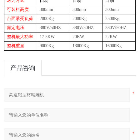
对刀方式
自动
自动
自动
可装料高度
30
0mm
30
0mm
30
0mm
台面承受负荷
20
00Kg
20
00Kg
25
00Kg
额定电压
38
0V/50HZ
38
0V/50HZ
38
0V/50HZ
整机最大功率
17.5
KW
20
KW
22
KW
整机重量
90
00Kg
130
00Kg
160
00Kg
产品咨询