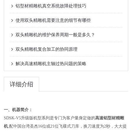
铝型材精雕机真空系统故障处理技巧
使用双头精雕机需要注意的细节有哪些
双头精雕机的维护保养周期一般是多久？
双头精雕机复合加工的协同原理
解决高速精雕机主轴过热问题的策略
详细介绍
一、
机器简介：
S
DSK-V5
升级版
机型
系列
是专门为客户量身定做的
高速铝型材精雕
机
;
配
中国台湾圣杰
16
位
或
21位
飞碟
式
刀库
，换刀速度为
2
秒，大大提