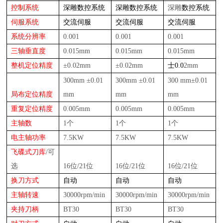
控制系统
深雕
数控系统
深雕
数控系统
深雕
数控系统
伺服系统
交流伺服
交流伺服
交流伺服
系统分辨率
0.001
0.001
0.001
三轴垂直度
0.015mm
0.015mm
0.015mm
整机定位精度
±
0.0
2
mm
±
0.0
2
mm
士0.0
2
mm
300
mm
±
0.01
300
mm
±
0.01
300 mm
±
0.01
局布定位精度
mm
mm
mm
重复定位精度
0.00
5
mm
0.00
5
mm
0.00
5
mm
主轴数
1个
1个
1个
电
主轴功率
7.5
KW
7.5
KW
7.5
KW
飞碟
式
刀库
/可
选
16位/21位
16位/21位
16位/21位
换刀方式
自动
自动
自动
主轴转速
3
0000rpm/min
3
0000rpm/min
30
000rpm/min
夹持刀柄
BT30
BT30
BT3
0