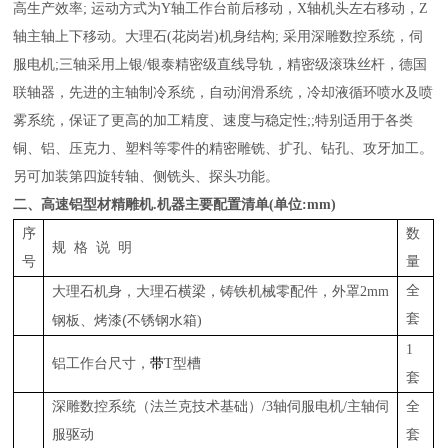
高生产效率
;
运动方式为
Y
轴工作台前后移动，
X
轴
机头
左右移动，
Z
轴
主轴
上下移动。
大理石
(
花岗岩
)
机身结构
;
采用
深雕
数
控系统
，
伺
服电机
;
三轴采用
上银
/
银泰
精密
级直线导轨，
精密
级滚珠丝杆，德国
联轴器，先进的主轴制冷系统，自动润滑系统，冷却液
循环
喷
水及喷
雾
系统，保证了更高的加工精度、速度与稳定性
;;
特别适用于各类
铜、铝、压克力、塑料等零件的精密雕铣、
扩孔、
钻孔
、
攻牙加工。
另可加装第四旋转轴、侧铣头、探头功能。
二
、
高速铝型材精雕机
.
机器主要配置清单
(
单位
:mm)
序
数
规 格 说 明
号
量
铸铁机械零配件
全
大理石机身，大理石横梁
，
，
外罩
2mm
套
(
钢板、烤漆
不锈钢水箱
)
1
铝工作台尺寸
，
带
T
型槽
套
深雕数控系统
（法兰克技术基础）
/3
轴
伺服电机
/
主轴
伺
全
服
驱动
套