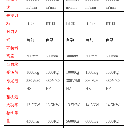
速
m/min
m/min
m/min
m/min
m/min
夹持刀
柄
BT30
BT30
BT30
BT30
BT30
对刀方
式
自动
自动
自动
自动
自动
可装料
高度
30
0mm
30
0mm
30
0mm
30
0mm
30
0mm
台面承
受负荷
10
00Kg
10
00Kg
10
00Kg
15
00Kg
15
00Kg
额定电
38
0V/50
38
0V/50
38
0V/50
38
0V/50
38
0V/50
压
HZ
HZ
HZ
HZ
HZ
整机最
大功率
13.5
KW
13.5
KW
13.5
KW
14.5
KW
14.5
KW
整机重
量
43
00Kg
48
00Kg
56
00Kg
60
00Kg
70
00Kg