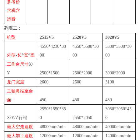
参考价
含税含
运费
列表二：
机型
2515V5
2520V5
3020V5
455
0*
42
3
0*
30
455
0*
550
0*
30
53
00
*55
00
*30
外型
-
长
*
宽
*
高
00
00
00
工作台尺寸
X/
Y
2500*1500
2500*2000
3000*2000
龙门宽度
2600
2600
3100
主轴鼻端至台
面
450
450
450
2
5
5
0*1
5
50*35
3050
*
205
0*
45
X/Y/Z行程
0
2550*2050
0
最大空走速度
48
000mm/min
48
000mm/min
40
000mm/min
最大加工速度
12000mm/min
12000mm/min
12000mm/min