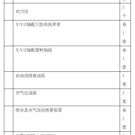
1
对刀仪
个
X
/Y
/Z
轴配三防布风琴罩
各
1
套
X/Y/Z
轴配塑料拖链
各
1
套
自动润滑
黄
油泵
1
套
空气过滤器
2
套
喷水及水气混合喷雾装置
各
2
套