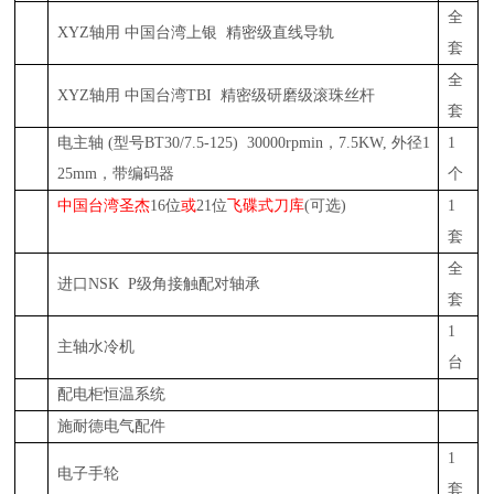
全
XYZ
轴用 中国台湾上银 精密级直线导轨
套
全
XYZ
轴用 中国台湾
TBI
精密
级研磨级滚珠丝杆
套
电主轴
(
型号
BT30/7.5-125) 30000rpmin
，
7.5KW,
外径
1
1
25mm
，
带编码器
个
中国台湾圣杰
16
位
或
21位
飞碟
式
刀库
(
可选
)
1
套
全
进口
NSK P
级角接触配对轴承
套
1
主轴水冷机
台
配电柜恒温系统
施耐德电气配件
1
电子手轮
套