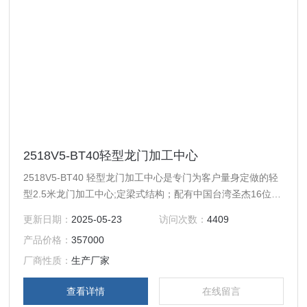
2518V5-BT40轻型龙门加工中心
2518V5-BT40 轻型龙门加工中心是专门为客户量身定做的轻
型2.5米龙门加工中心;定梁式结构；配有中国台湾圣杰16位飞
碟式刀库，换刀速度为2秒；运动方式为Y轴工作台前后移
更新日期：
2025-05-23
访问次数：
4409
动，X轴左右移动，Z轴上下移动。
产品价格：
357000
厂商性质：
生产厂家
查看详情
在线留言