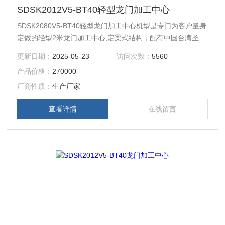
SDSK2012V5-BT40轻型龙门加工中心
SDSK2080V5-BT40轻型龙门加工中心机型是专门为客户量身
定做的轻型2米龙门加工中心;定梁式结构；配有中国台湾圣杰
16位飞碟式刀库，换刀速度为2秒; 运动方式为Y轴工作台前后
更新日期：
2025-05-23
访问次数：
5560
移动，X轴左右移动，Z轴上下移动。
产品价格：
270000
厂商性质：
生产厂家
查看详情
在线留言