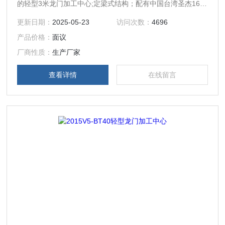
的轻型3米龙门加工中心;定梁式结构；配有中国台湾圣杰16位
飞碟式刀库，换刀速度为2秒；运动方式为Y轴工作台前后移
更新日期：
2025-05-23
访问次数：
4696
动，X轴左右移动，Z轴上下移动。
产品价格：
面议
厂商性质：
生产厂家
查看详情
在线留言