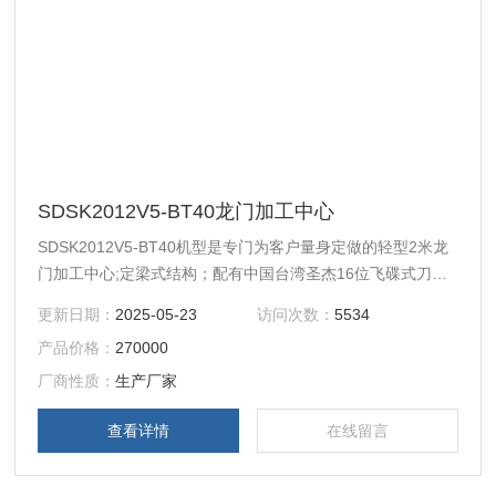
SDSK2012V5-BT40龙门加工中心
SDSK2012V5-BT40机型是专门为客户量身定做的轻型2米龙
门加工中心;定梁式结构；配有中国台湾圣杰16位飞碟式刀
库，换刀速度为2秒; 运动方式为Y轴工作台前后移动，X轴左
更新日期：
2025-05-23
访问次数：
5534
右移动，Z轴上下移动。
产品价格：
270000
厂商性质：
生产厂家
查看详情
在线留言